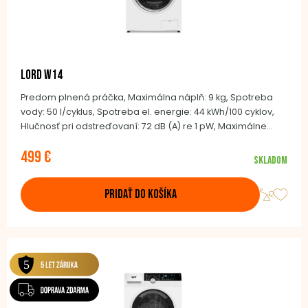
LORD W14
Predom plnená práčka, Maximálna náplň: 9 kg, Spotreba
vody: 50 l/cyklus, Spotreba el. energie: 44 kWh/100 cyklov,
Hlučnosť pri odstreďovaní: 72 dB (A) re 1 pW, Maximálne
otáčky pri odstreďovaní: 1400/min, BLDC invertor motor, 14
499 €
programov, Detská poistka, Bubon z nerezovej ocele, 85,0 ×
Skladom
59,5 × 53,5 cm
PRIDAŤ DO KOŠÍKA