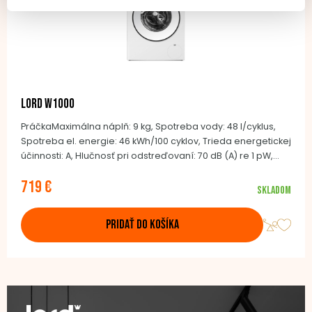
LORD W1000
PráčkaMaximálna náplň: 9 kg, Spotreba vody: 48 l/cyklus,
Spotreba el. energie: 46 kWh/100 cyklov, Trieda energetickej
účinnosti: A, Hlučnosť pri odstreďovaní: 70 dB (A) re 1 pW,
Maximálne otáčky pri odstreďovaní: 1400/min, BLDC invertor
719 €
motor, 14 pracích programov, Parný program, AquaStop,
Skladom
Detská poistka, Wave bubon z nerezovej ocele, 84,8 × 59,8 ×
63,6 cm
PRIDAŤ DO KOŠÍKA