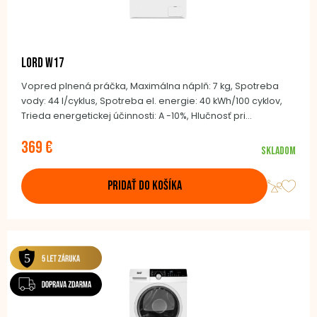
LORD W17
Vopred plnená práčka, Maximálna náplň: 7 kg, Spotreba
vody: 44 l/cyklus, Spotreba el. energie: 40 kWh/100 cyklov,
Trieda energetickej účinnosti: A -10%, Hlučnosť pri
odstreďovaní: 76 dB (A) re 1 pW, Maximálne otáčky pri
369 €
odstreďovaní: 1200/min, BLDC invertor motor, 16 pracích
Skladom
programov, Detská poistka, Bubon z nerezovej ocele, 85 ×
59,5 × 49,5 cm
PRIDAŤ DO KOŠÍKA