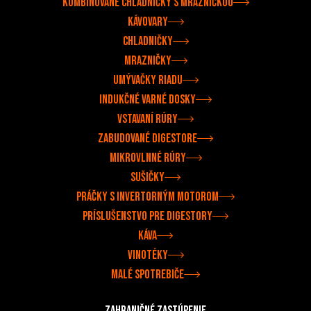
Kombinované chladničky s mrazničkou
Kávovary
Chladničky
Mrazničky
Umývačky riadu
Indukčné varné dosky
Vstavaní rúry
Zabudované digestore
Mikrovlnné rúry
Sušičky
Práčky s invertorným motorom
Príslušenstvo pre digestory
Káva
Vinotéky
Malé spotrebiče
Zahraničné zastúpenie