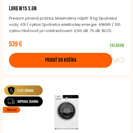
LORD W15 3.GN
Predom plnená práčka, Maximálna náplň: 6 kg Spotreba
vody: 43l / cyklus Spotreba elektrickej energie: 49kWh / 100
cyklov Hlučnosť pri odstreďovaní: 0,50 dB: 75 dB. BLCD
Invertorový motor 15 programov Nerezový bubon Hĺbka: 41,6
539 €
cm (vrátane dvierok: 43 cm)
Skladom
PRIDAŤ DO KOŠÍKA
Akcia