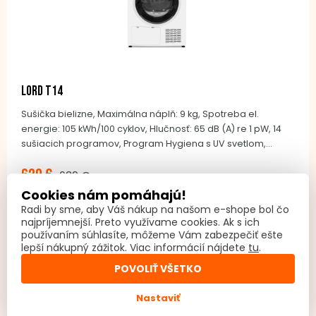
LORD T14
Sušička bielizne, Maximálna náplň: 9 kg, Spotreba el.
energie: 105 kWh/100 cyklov, Hlučnosť: 65 dB (A) re 1 pW, 14
sušiacich programov, Program Hygiena s UV svetlom,
Vnútorné osvetlenie, Detská poistka, Nerezový bubon, 84,2 ×
629 €
59,5 × 68 cm
639 €
Skladom
Cookies nám pomáhajú!
Radi by sme, aby Váš nákup na našom e-shope bol čo
PRIDAŤ DO KOŠÍKA
najpríjemnejší. Preto využívame cookies. Ak s ich
používaním súhlasíte, môžeme Vám zabezpečiť ešte
lepší nákupný zážitok. Viac informácií nájdete
tu
.
POVOLIŤ VŠETKO
Nastaviť