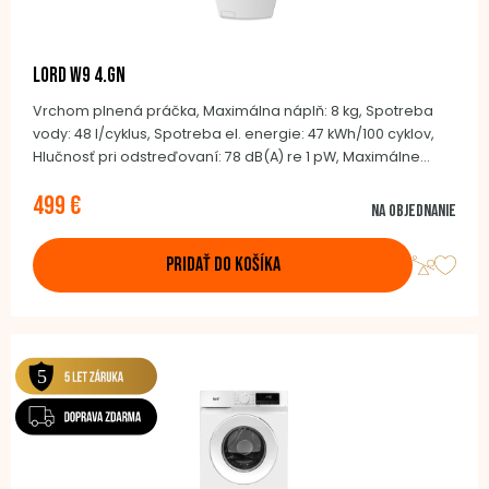
LORD W9 4.GN
Vrchom plnená práčka, Maximálna náplň: 8 kg, Spotreba
vody: 48 l/cyklus, Spotreba el. energie: 47 kWh/100 cyklov,
Hlučnosť pri odstreďovaní: 78 dB(A) re 1 pW, Maximálne
otáčky pri odstreďovaní: 1300/min, BLDC invertor motor, 16
499 €
pracích programov, Soft Opening, Detská poistka, Bubon z
Na objednanie
nerezovej ocele, 87,5 × 40,0 × 61,0 cm
PRIDAŤ DO KOŠÍKA