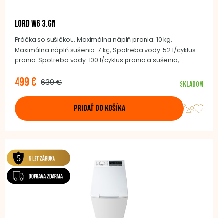
LORD W6 3.GN
Práčka so sušičkou, Maximálna náplň prania: 10 kg,
Maximálna náplň sušenia: 7 kg, Spotreba vody: 52 l/cyklus
prania, Spotreba vody: 100 l/cyklus prania a sušenia,
energie: 51 kWh/100 cyklov prania, Spotreba el. energie: 342
499 €
kWh/100 cyklov prania a sušenia, Hlučnosť pri odstreďovaní:
639 €
Skladom
80 dB (A) re 1 pW, Maximálne otáčky pri odstreďovaní:
1500/min, BLDC invertor motor, 14 programov, Detská
PRIDAŤ DO KOŠÍKA
poistka, Bubon z nerezovej ocele, 85,0 × 59,5 × 59,5 cm