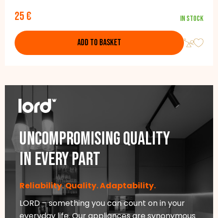
25 €
In stock
ADD TO BASKET
Uncompromising quality
in every part
Reliability. Quality. Adaptability.
LORD – something you can count on in your
everyday life. Our appliances are synonymous