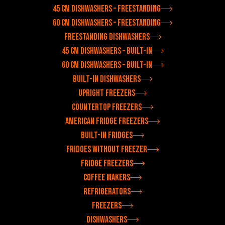
45 cm dishwashers – freestanding
60 cm dishwashers – freestanding
Freestanding dishwashers
45 cm dishwashers – built-in
60 cm dishwashers – built-in
Built-in dishwashers
Upright freezers
Countertop freezers
American fridge freezers
Built-in fridges
Fridges without freezer
Fridge freezers
Coffee makers
Refrigerators
Freezers
Dishwashers