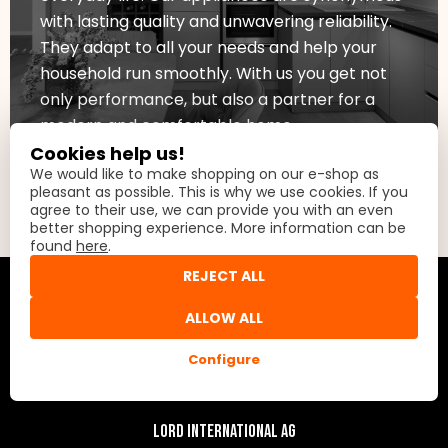
with lasting quality and unwavering reliability.
They adapt to all your needs and help your
household run smoothly. With us you get not
only performance, but also a partner for a
modern and comfortable home.
Cookies help us!
I’M INTERESTED
We would like to make shopping on our e-shop as
pleasant as possible. This is why we use cookies. If you
agree to their use, we can provide you with an even
better shopping experience. More information can be
found
here
.
REJECT ALL
ALLOW ALL
Configure
Lord International AG