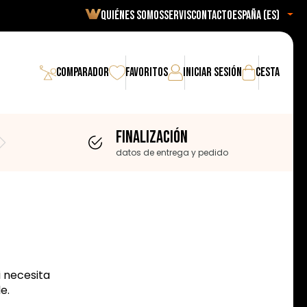
Quiénes somos
Servis
Contacto
España (es)
Comparador
Favoritos
Iniciar sesión
Cesta
Finalización
datos de entrega y pedido
i necesita
e.