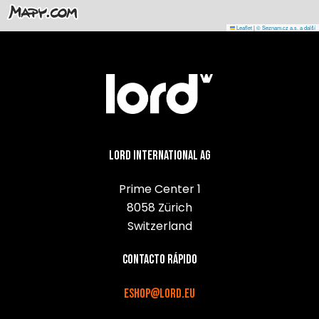
Leaflet
|
© Seznam.cz a.s. a další
Lord International AG
Prime Center 1
8058 Zürich
Switzerland
Contacto rápido
eshop@lord.eu