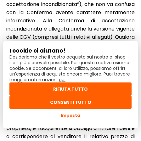
accettazione incondizionata”), che non va confusa
con la Conferma avente carattere meramente
informativo. Alla Conferma di accettazione
incondizionata è allegata anche la versione vigente
delle CGV (compresi tutti i relativi allegati). Qualora
il venditore non invii la Conferma di accettazione
I cookie ci aiutano!
incondizionata dell’Ordine regolare (accettazione
Desideriamo che il vostro acquisto sul nostro e-shop
della proposta) entro 2 giorni lavorativi dal suo invio
sia il più piacevole possibile. Per questo motivo usiamo i
cookie. Se acconsenti al loro utilizzo, possiamo offrirti
da parte dell’acquirente, si ritiene che la proposta
un'esperienza di acquisto ancora migliore. Puoi trovare
non sia stata accettata dal venditore, salvo diverso
maggiori informazioni
qui
.
accordo tra il venditore e l’acquirente.
RIFIUTA TUTTO
CONSENTI TUTTO
Con il contratto di compravendita il venditore si
obbliga a consegnare all’acquirente i beni oggetto
Imposta
della compravendita e a consentirgli di acquisirne la
proprietà, e l’acquirente si obbliga a ritirare i beni e
a corrispondere al venditore il relativo prezzo di