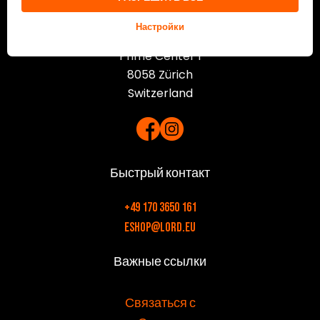
Lord International AG
Настройки
Prime Center 1
8058 Zürich
Switzerland
Быстрый контакт
+49 170 3650 161
eshop@lord.eu
Важные ссылки
v
Связаться с