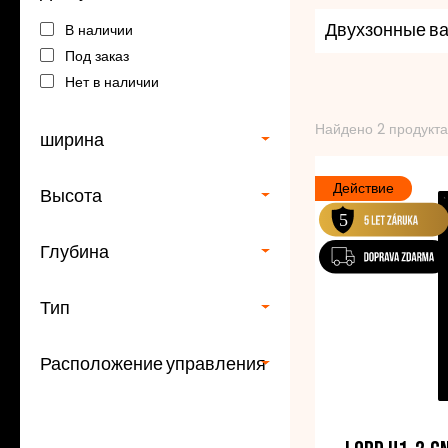
предоставят ва
В наличии
индукционными
Двухзонные в
Под заказ
практичными фун
Нет в наличии
С варочными па
Найдено 2 продукта
безупречно вып
ширина
высочайшее кач
Действие
Высота
Глубина
Тип
Расположение управления