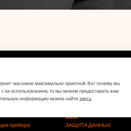
ернет-магазине максимально приятной. Вот почему мы
ссылки
Интернет-магазин
 с их использованием, то мы можем предоставить вам
v
нительную информацию можно найти
здесь
.
я с
Impressum
Политика использования 
cookie
ция прибора
ЗАЩИТА ДАННЫХ