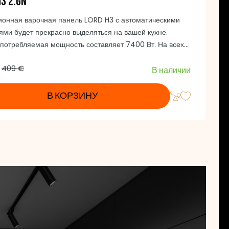
H3 2.GN
ионная варочная панель LORD H3 с автоматическими
ями будет прекрасно выделяться на вашей кухне.
потребляемая мощность составляет 7400 Вт. На всех
ых зонах H3 можно использовать функцию Booster. Ее
409 €
 составляют: 5,6 x 59 x 52 см (ВхШхГ)
В наличии
В КОРЗИНУ