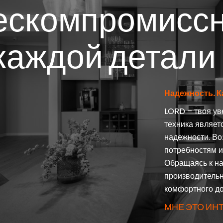
ескомпромиссн
 каждой детали
Надежность. К
LORD – твоя ув
техника являет
надежности. Во
потребностям и
Обращаясь к на
производительн
комфортного до
МНЕ ЭТО ИН