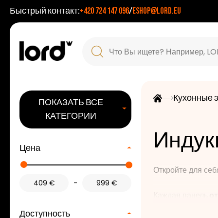
Быстрый контакт:
+420 724 147 096
/
eshop@lord.eu
Кухонные 
ПОКАЗАТЬ ВСЕ
КАТЕГОРИИ
Индук
Цена
Откройте для себ
-
Каждая панель
от
обеспечения абс
Доступность