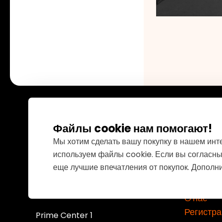
Файлы cookie нам помогают!
Мы хотим сделать вашу покупку в нашем инт
Важные 
используем файлы cookie. Если вы согласны
v
еще лучшие впечатления от покупок. Допол
Связатьс
Сервис
Lord International AG
О нас
Регистра
Prime Center 1