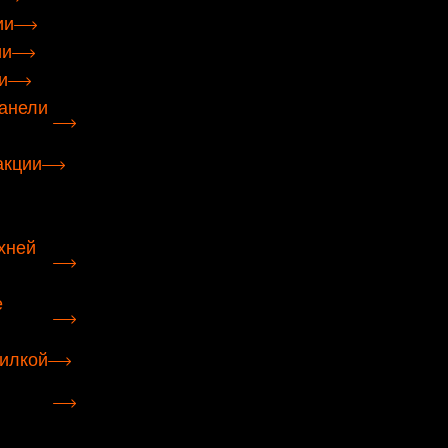
ии
ии
и
анели
акции
хней
е
илкой