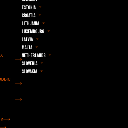
Estonia
Croatia
Lithuania
Luxembourg
Latvia
Malta
их
Netherlands
Slovenia
Slovakia
овые
ии