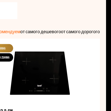
очные панели LORD оснащены
мощными
 нагрев
. Помимо этого, панели обладают и другими
 в надежности, современные технологии и
комендуем
от самого дешевого
от самого дорогого
ия
– это залог надежности. Мы гарантируем Вам