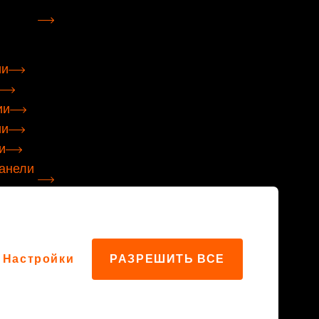
ии
ии
ии
и
анели
акции
Настройки
РАЗРЕШИТЬ ВСЕ
хней
е