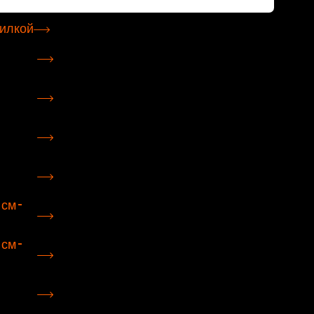
илкой
см –
см –