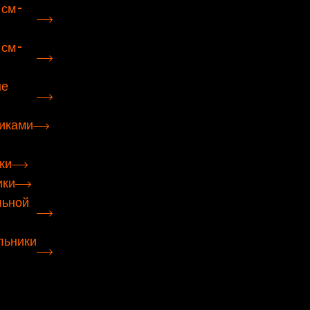
см –
см –
ые
иками
ки
ики
льной
льники