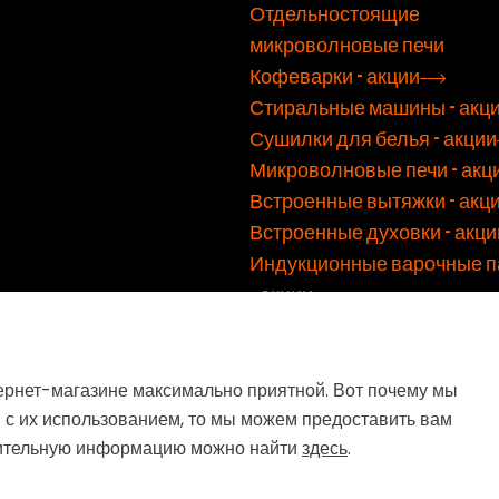
Отдельностоящие
микроволновые печи
Кофеварки - акции
Стиральные машины - акц
Сушилки для белья - акции
Микроволновые печи - акц
Встроенные вытяжки - акц
Встроенные духовки - акци
Индукционные варочные п
- акции
Посудомоечные машины - 
Морозильники - акции
ернет-магазине максимально приятной. Вот почему мы
Холодильники - акции
 с их использованием, то мы можем предоставить вам
Стиральные машины с вер
нительную информацию можно найти
здесь
.
загрузкой
Встраиваемые стиральны