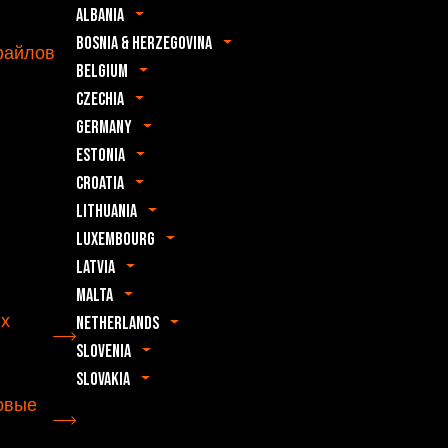
Albania
Bosnia & Herzegovina
файлов
Belgium
Czechia
Germany
Estonia
Croatia
Lithuania
Luxembourg
Latvia
Malta
их
Netherlands
Slovenia
Slovakia
овые