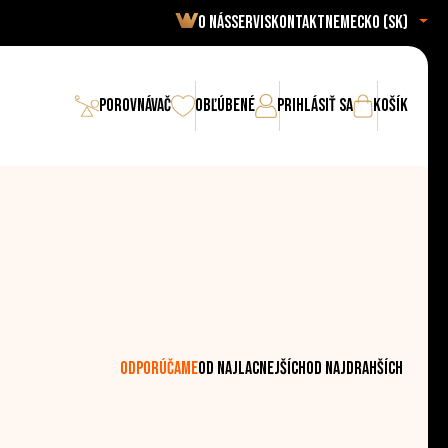
O nás
Servis
Kontakt
Nemecko (sk)
Porovnávač
Obľúbené
Prihlásiť sa
Košík
odporúčame
od najlacnejších
od najdrahších