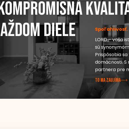
kompromisná kvalit
každom diele
Spoľahlivosť.
LORD – vaša is
sú synonymom p
Prispôsobia s
domácnosti. S n
partnera pre 
TO MA ZAUJÍMA