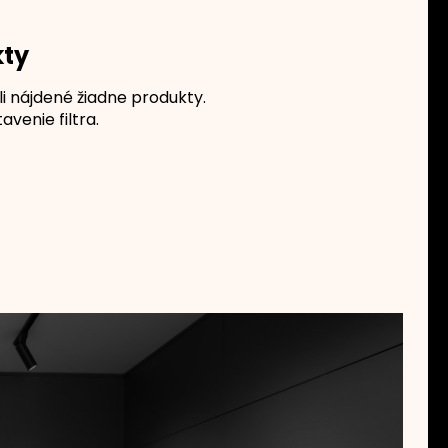
kty
li nájdené žiadne produkty.
venie filtra.