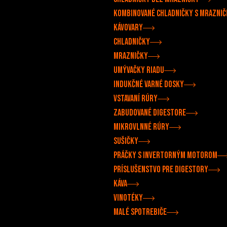
Kombinované chladničky s mrazni
Kávovary
Chladničky
Mrazničky
Umývačky riadu
Indukčné varné dosky
Vstavaní rúry
Zabudované digestore
Mikrovlnné rúry
Sušičky
Práčky s invertorným motorom
Príslušenstvo pre digestory
Káva
Vinotéky
Malé spotrebiče