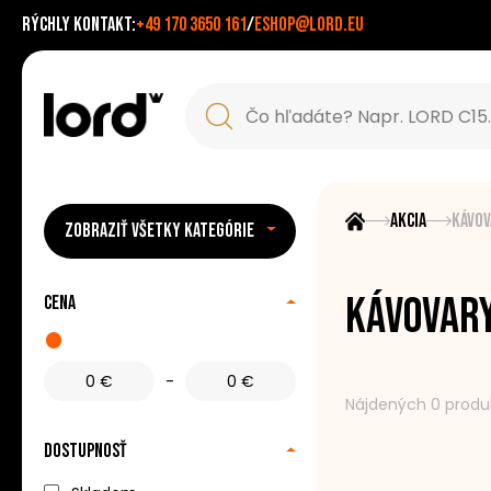
Rýchly kontakt:
+49 170 3650 161
/
eshop@lord.eu
Akcia
Kávov
ZOBRAZIŤ VŠETKY KATEGÓRIE
Kávovary
Cena
-
Nájdených 0 produ
Dostupnosť