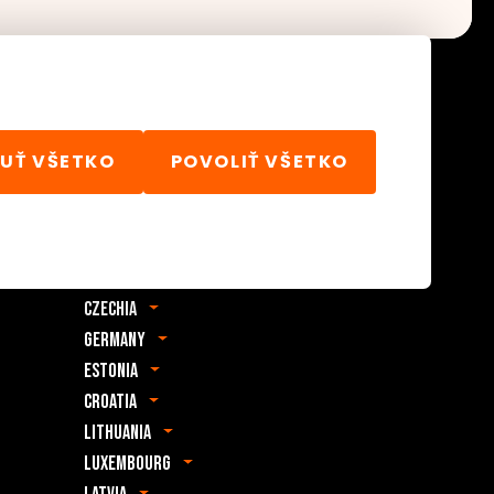
UŤ VŠETKO
POVOLIŤ VŠETKO
Zahraničné zastúpenie
Albania
Bosnia & Herzegovina
Belgium
Czechia
Germany
Estonia
Croatia
Lithuania
Luxembourg