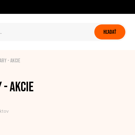
HĽADAŤ
ary - akcie
 - akcie
ktov