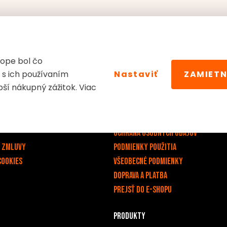
ope bol čo
k s ich používaním
Nastaviť
ZAMIETN
dkazy
E-shop
ší nákupný zážitok. Viac
v
Impressum
Zásady používania súborov cookie
Ochrana osobných údajov
d zmluvy
PODMIENKY POUŽITIA
cookies
Všeobecné podmienky
Doprava a platba
Prejsť do e-shopu
Produkty