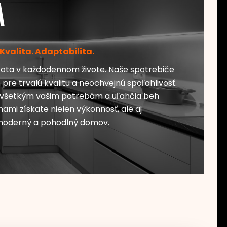
a
 Kvalita. Adaptabilita.
tota v každodennom živote. Naše spotrebiče
re trvalú kvalitu a neochvejnú spoľahlivosť.
a všetkým vašim potrebám a uľahčia beh
ami získate nielen výkonnosť, ale aj
moderný a pohodlný domov.