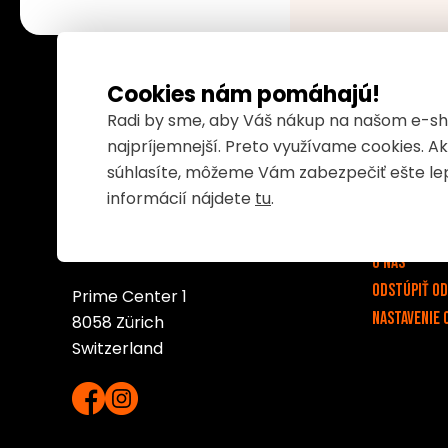
Cookies nám pomáhajú!
Radi by sme, aby Váš nákup na našom e-sh
najpríjemnejší. Preto využívame cookies. A
Dôležité o
súhlasíte, môžeme Vám zabezpečiť ešte lep
v
informácií nájdete
tu
.
Kontakt
Servis
Lord International AG
O nás
Odstúpiť o
Prime Center 1
Nastavenie 
8058 Zürich
Switzerland