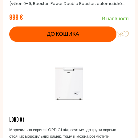
(výkon 0–9, Booster, Power Double Booster, automatické
vaření), 4x funkce Booster (2600W), 4x Power double
999 €
Booster (3700W), 4 současně použitelné časovače,
В наявності
udržování teploty na 42°C, 70°C, 94°C, Funkce Pozastavení,
KeraBlack +, 400 V/2L (2 fáze) 50/60 Hz
ДО КОШИКА
LORD G1
Морозильна скриня LORD G1 відноситься до групи окремо
стоячих морозильних камер, тому її можна розмістити