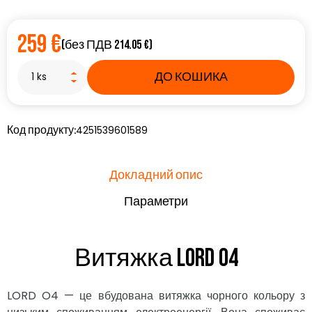
259 €
(без ПДВ 214.05 €)
ДО КОШИКА
4251539601589
Код продукту:
Докладний опис
Параметри
Витяжка LORD O4
LORD O4 — це вбудована витяжка чорного кольору з