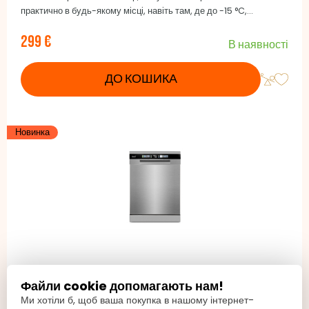
практично в будь-якому місці, навіть там, де до -15 °C,
наприклад, в гаражі, підвалі, на балконі, на дачі або в котеджі, де
299 €
немає опалення.
В наявності
ДО КОШИКА
Новинка
LORD D7 3.GN
Файли cookie допомагають нам!
Окремостояча посудомийна машина 60 см, Споживання води за
Ми хотіли б, щоб ваша покупка в нашому інтернет-
цикл: 9,5 л, Споживання електроенергії за цикл: 0,54 кВт⋅год,