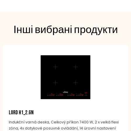
Інші вибрані продукти
LORD H1_2.GN
Indukční varná deska, Celkový příkon 7400 W, 2 x velká flexi
zóna, 4x dotykové posuvné ovládání, 14 úrovní nastavení