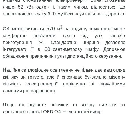
низьким споживанням електроенергії. Вона споживає
лише 52 кВт⋅год/рік і, таким чином, відноситься до
енергетичного класу B. Тому її експлуатація не є дорогою.
3
O4 може витягати 570 м
на годину, тому вона може
комфортно позбавити кухню від усіх запахів
приготування їжі. Стандартна ширина дозволяє
інтегрувати її в 60-сантиметрову шафу. Доповнює
обладнання практичний пульт дистанційного керування.
Надійне світлодіодне освітлення не тільки дає вам огляд
їжі, яку ви готуєте, але й споживає буквально мізерну
кількість електроенергії порівняно зі звичайними
лампами розжарювання.
Якщо ви шукаєте потужну та якісну витяжку за
доступною ціною, LORD O4 — ідеальний вибір.