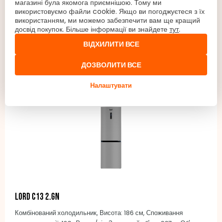
магазині була якомога приємнішою. Тому ми
Рівень шуму: 42 дБ(A) re 1 pW, Інверторний двигун BLDC,
використовуємо файли cookie. Якщо ви погоджуєтеся з їх
використанням, ми можемо забезпечити вам ще кращий
Місткість: 14 комплектів посуду на 3 рівнях, Кількість програм: 8,
досвід покупок. Більше інформації ви знайдете
тут
.
639 €
Автоматичне відкривання дверцят, Внутрішнє освітлення,
До замовлення
Спосіб керування: кнопки, Мийне відділення з нержавіючої сталі,
ВІДХИЛИТИ ВСЕ
AquaStop, Колір: дверцята з нержавіючої сталі/панель
ДО КОШИКА
керування з нержавіючої сталі
ДОЗВОЛИТИ ВСЕ
Налаштувати
Lord C13 2.GN
Комбінований холодильник, Висота: 186 см, Споживання