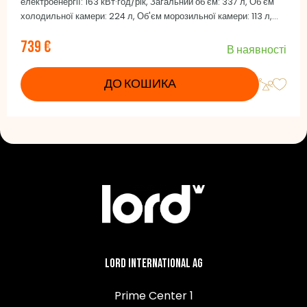
електроенергії: 163 кВт·год/рік, Загальний об'єм: 337 л, Об'єм
холодильної камери: 224 л, Об'єм морозильної камери: 113 л,
Рівень шуму: 39 дБ(A) re 1 pW, Кліматичний клас: SN-T (+10°C
739 €
до +43°C), Автоматичне розморожування NoFrost, Інверторний
В наявності
компресор BLDC, Вбудовані ручки, Колір дверей: під нержавіючу
сталь, Колір боковини: сірий
ДО КОШИКА
Lord International AG
Prime Center 1