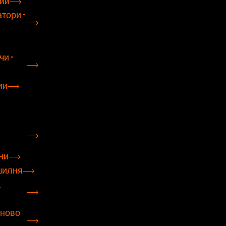
ции
тори -
и -
ии
ни
шилня
а
лново