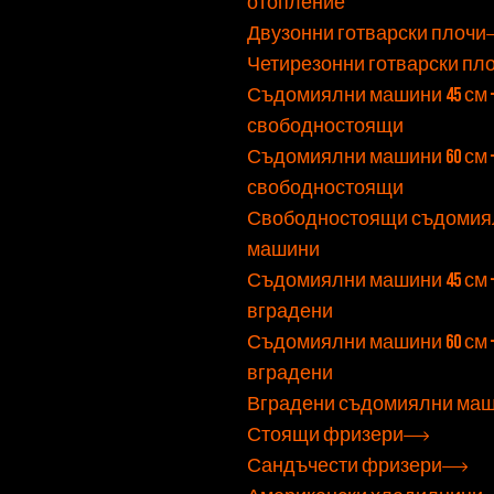
отопление
Двузонни готварски плочи
Четирезонни готварски пл
Съдомиялни машини 45 см 
свободностоящи
Съдомиялни машини 60 см 
свободностоящи
Свободностоящи съдомия
машини
Съдомиялни машини 45 см 
вградени
Съдомиялни машини 60 см 
вградени
Вградени съдомиялни ма
Стоящи фризери
Сандъчести фризери