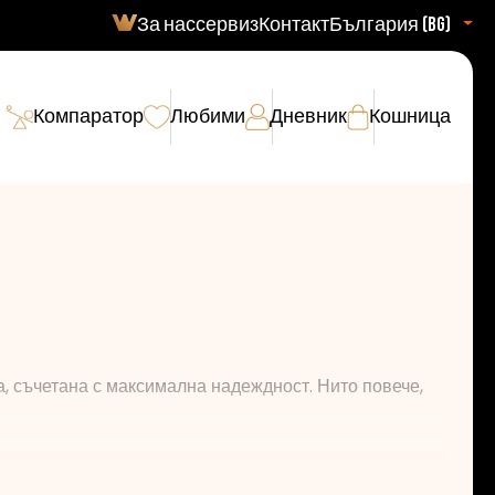
За нас
сервиз
Контакт
България (bg)
Компаратор
Любими
Дневник
Кошница
, съчетана с максимална надеждност. Нито повече,
гаранция за най-висока надеждност и качество.