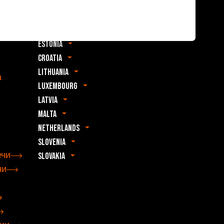
Belgium
Czechia
т
Germany
Estonia
Croatia
Lithuania
а
Luxembourg
Latvia
Malta
Netherlands
Slovenia
ечи
Slovakia
чи