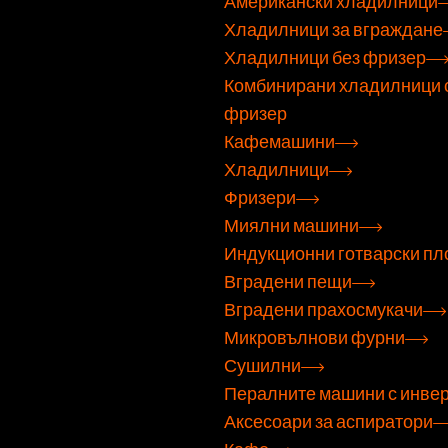
Американски хладилници
Хладилници за вграждане
Хладилници без фризер
Комбинирани хладилници 
фризер
Кафемашини
Хладилници
Фризери
Миялни машини
Индукционни готварски пл
Вградени пещи
Вградени прахосмукачи
Микровълнови фурни
Сушилни
Пералните машини с инве
Аксесоари за аспиратори