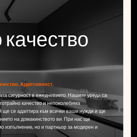
 качество
ачество. Адаптивност.
а сигурност в ежедневието. Нашите уреди са
готрайно качество и непоколебима
й ще се адаптира към всички ваши нужди и ще
нието на домакинството ви. При нас ще
мо изпълнение, но и партньор за модерен и