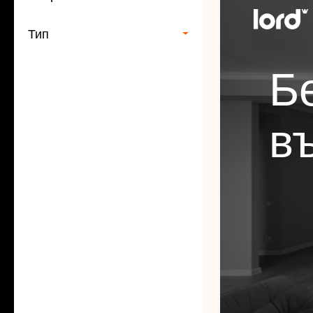
Тип
Б
въ