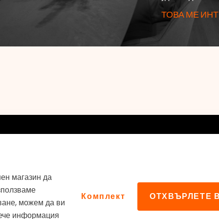
ТОВА МЕ ИНТ
ъзки
Електронен магазин
ен магазин да
зползваме
v
Комплект
ОТХВЪРЛЕТЕ 
Impressum
зване, можем да ви
Правила за използване на
вече информация