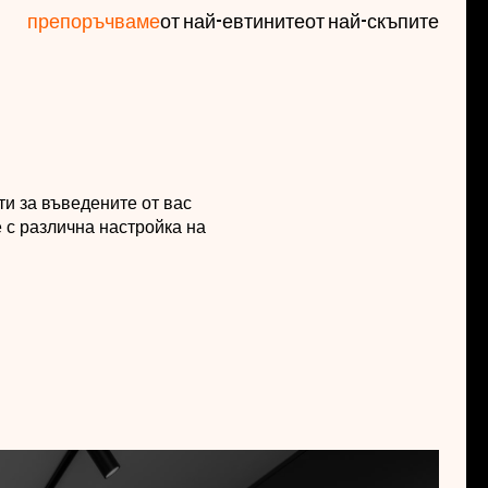
 качество, превъзходна петгодишна гаранция. Всичко
препоръчваме
от най-евтините
от най-скъпите
между тези уреди. Ако търсите сушилня, която ще
 избор за вас.
и за въведените от вас
 с различна настройка на