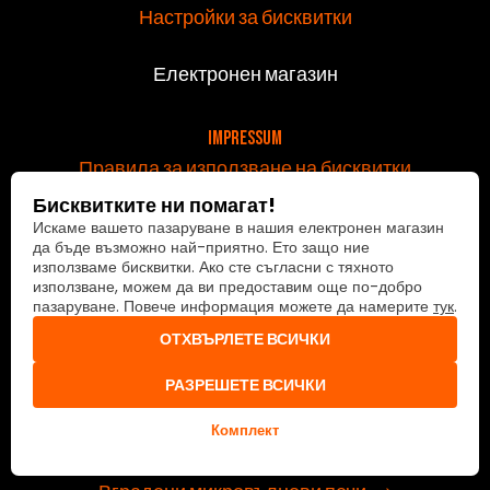
Настройки за бисквитки
Електронен магазин
v
Impressum
Правила за използване на бисквитки
Политика за поверителност
Бисквитките ни помагат!
Искаме вашето пазаруване в нашия електронен магазин
Условия за ползване
да бъде възможно най-приятно. Ето защо ние
Общи условия
използваме бисквитки. Ако сте съгласни с тяхното
използване, можем да ви предоставим още по-добро
Доставка и плащане
пазаруване. Повече информация можете да намерите
тук
.
Отидете в онлайн магазина
ОТХВЪРЛЕТЕ ВСИЧКИ
Продукти
РАЗРЕШЕТЕ ВСИЧКИ
Аксесоари за фризери
Комплект
Аксесоари за сушилни