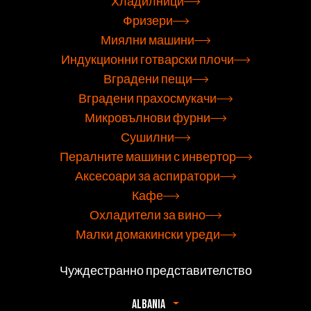
Хладилници
Фризери
Миялни машини
Индукционни готварски плочи
Вградени пещи
Вградени прахосмукачи
Микровълнови фурни
Сушилни
Пералните машини с инвертор
Аксесоари за аспиратори
Кафе
Охладители за вино
Малки домакински уреди
Чуждестранно представителство
Albania