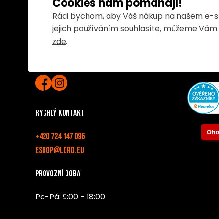
Cookies nám pomáhají!
Servis
Lord International AG
Rádi bychom, aby Váš nákup na našem e-sho
O nás
jejich používáním souhlasíte, můžeme Vám za
Registrace 
Prime Center 1
zde
.
Odstoupit 
8058 Zürich
Nastavení c
Switzerland
Rychlý kontakt
+420 724 147 096
eshop@lord.eu
Provozní doba
Po-Pá: 9:00 - 18:00