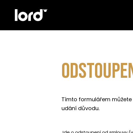
Odstoupen
Tímto formulářem můžete o
udání důvodu.
Jde o odstoupení od smlouvy (vr