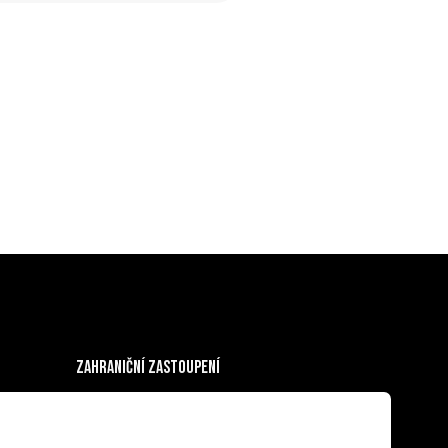
Zahraniční zastoupení
Albania
Bosnia & Herzegovina