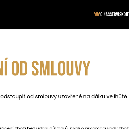
O nás
Servis
Kon
í od smlouvy
dstoupit od smlouvy uzavřené na dálku ve lhůtě 
ácení zboží bez udání důvodu), nikoli o reklamaci vady zboží