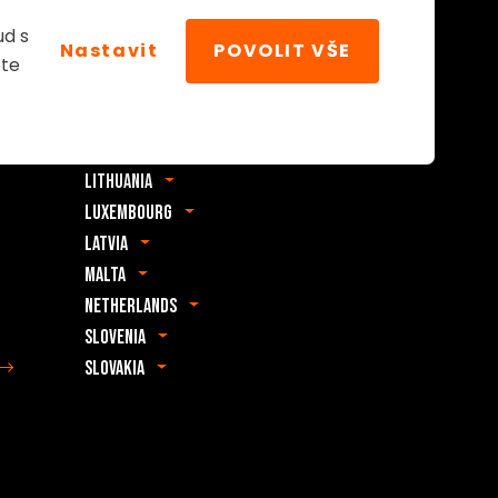
Belgium
ud s
Nastavit
POVOLIT VŠE
Czechia
ete
Germany
Estonia
Croatia
Lithuania
Luxembourg
Latvia
Malta
Netherlands
Slovenia
Slovakia