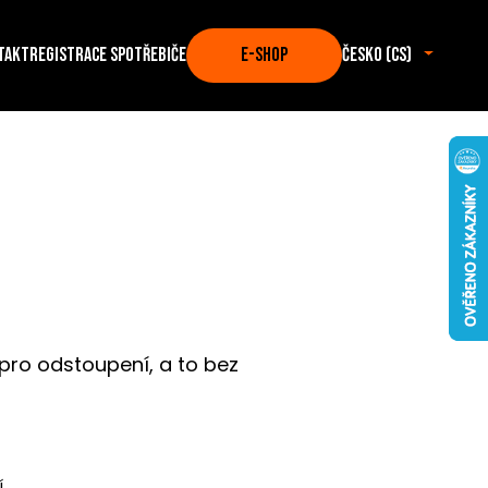
takt
Registrace spotřebiče
E-SHOP
Česko (cs)
pro odstoupení, a to bez
.