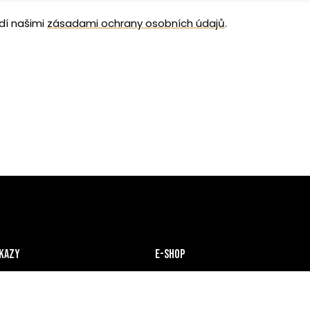
dí našimi
zásadami ochrany osobních údajů
.
dkazy
E-shop
v
Impressum