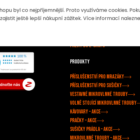
Zásady používání souborů cookie
pu byl co nejpříjemnější. Proto využíváme cookies. Pok
OCHRANA OSOBNÍCH ÚDAJŮ
jistit ještě lepší nákupní zážitek. Více informací nalezn
spotřebiče
PODMÍNKY UŽITÍ
od smlouvy
Obchodní podmínky
ookies
Doprava a platba
Přejít do e-shopu
Produkty
Příslušenství pro mrazáky
Příslušenství pro sušičky
Vestavné mikrovlnné trouby
Volně stojící mikrovlnné trouby
Kávovary –⁠ akce
Pračky –⁠ akce
Sušičky prádla –⁠ akce
Mikrovlnné trouby –⁠ akce