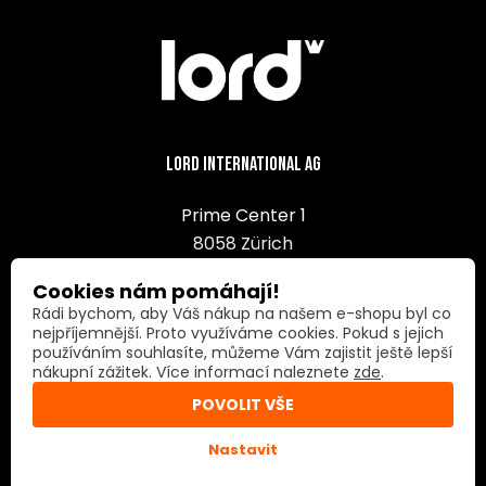
Lord International AG
Prime Center 1
8058 Zürich
Switzerland
Cookies nám pomáhají!
Rádi bychom, aby Váš nákup na našem e-shopu byl co
nejpříjemnější. Proto využíváme cookies. Pokud s jejich
používáním souhlasíte, můžeme Vám zajistit ještě lepší
nákupní zážitek. Více informací naleznete
zde
.
Rychlý kontakt
POVOLIT VŠE
+420 724 147 096
Nastavit
eshop@lord.eu