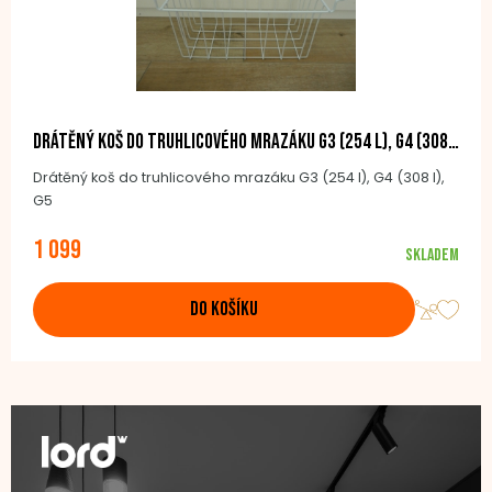
Drátěný koš do truhlicového mrazáku G3 (254 l), G4 (308 l), G5
Drátěný koš do truhlicového mrazáku G3 (254 l), G4 (308 l),
G5
1 099
Skladem
DO KOŠÍKU