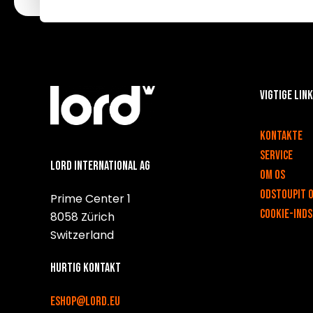
Vigtige lin
v
Kontakte
Service
Lord International AG
Om os
Odstoupit 
Prime Center 1
Cookie-inds
8058 Zürich
Switzerland
Hurtig kontakt
eshop@lord.eu