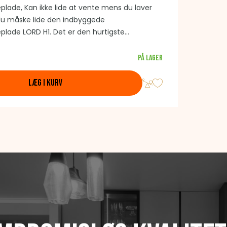
plade, Kan ikke lide at vente mens du laver
u måske lide den indbyggede
plade LORD H1. Det er den hurtigste
arkedet i sin kategori, og du kan stole på
ne fra alle fire induktionszoner. Den moderne
På lager
der touch kontrol, hvor hver zone har sin egen
r dig i alt tolv niveauer af effektindstillinger.
LÆG I KURV
vningszoner kan du bruge timeren og
en. En anden funktion er den automatiske
er temperaturvedligeholdelsesfunktion.
kogepladen udstyret med ti
tioner - herunder en børnesikring.