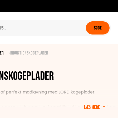
SØGE
er
Induktionskogeplader
onskogeplader
 af perfekt madlavning med LORD kogeplader.
r præcist designet og fremstillet efter de højeste stand
Læs mere
sse apparater får du tid og kontrol over din madlavning ta