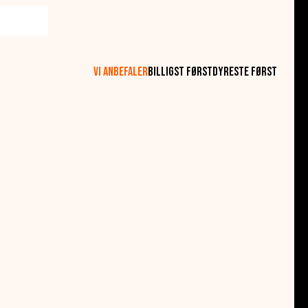
rtig og jævn opvarmning. Derudover har
Vi anbefaler
Billigst først
Dyreste først
ogi og et veludført stykke arbejde til dit køkken.
erer dig den højeste kvalitet og bekvemmelighed.