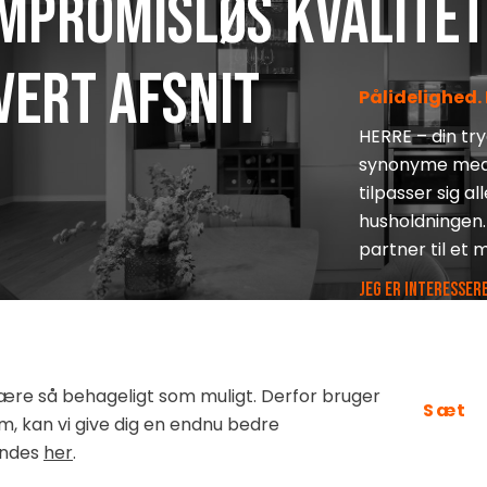
mpromisløs kvalitet
hvert afsnit
Pålidelighed.
HERRE – din tr
synonyme med v
tilpasser sig 
husholdningen.
partner til et
JEG ER INTERESSER
 være så behageligt som muligt. Derfor bruger
Sæt
m, kan vi give dig en endnu bedre
indes
her
.