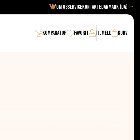
Om os
Service
Kontakte
Danmark (da)
Komparator
Favorit
Tilmeld
Kurv
arder for at sikre problemfri og komfortabel
kket være deres høje effektivitet. Faktisk er alle