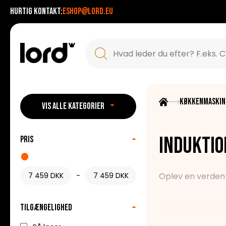
Hurtig kontakt:
eshop@lord.eu
Køkkenmaskin
VIS ALLE KATEGORIER
Indukti
Pris
-
Oplev en verden
Hver kogeplade e
Tilgængelighed
betjening. Med di