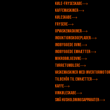
Køle-fryseskabe
Kaffemaskiner
Køleskabe
Frysere
Opvaskemaskiner
Induktionskogeplader
Indbyggede ovne
Indbyggede emhætter
Mikrobølgeovne
Tørretumblere
Vaskemaskiner med invertormoto
Tilbehör til emhætter
Kaffe
Vinkøleskabe
Små husholdningsapparater