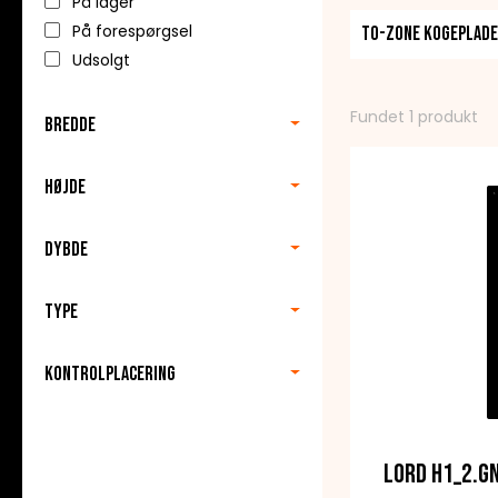
På lager
LORD kogeplader 
På forespørgsel
To-zone kogeplad
kogepladerne and
Udsolgt
Fundet 1 produkt
Bredde
Med LORD kogepla
Med en overlegen
Højde
Lav mad med glæ
Dybde
Type
Kontrolplacering
LORD H1_2.G