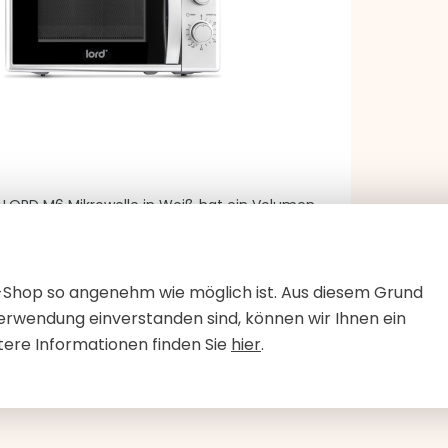
r LORD M6 Mikrowelle in Weiß hat ein Volumen
und eine Leistung von 800 W. Der Mikrowelle
verschiedene Leistungsstufen eingestellt
t auch eine Auftaufunktion und einen Timer
E-Shop so angenehm wie möglich ist. Aus diesem Grund
Minuten. Die Bedienung ist sehr einfach und
Vorrätig
erwendung einverstanden sind, können wir Ihnen ein
tere Informationen finden Sie
hier
.
IN DEN WARENKORB