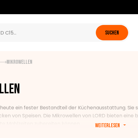
SUCHEN
Mikrowellen
llen
 heute ein fester Bestandteil der Küchenausstattung. Si
ken von Speisen. Die Mikrowellen von LORD bieten eine b
te Mahlzeiten zubereiten können.
Weiterlesen