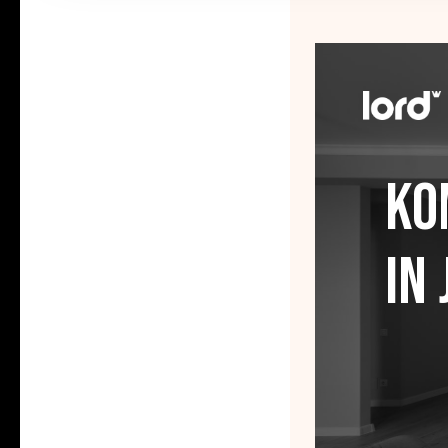
Ko
In