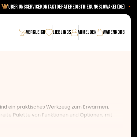
Über uns
Service
Kontakt
Geräteregistrierung
Slowakei (de)
Vergleich
Lieblings
Anmelden
Warenkorb
e sind ein praktisches Werkzeug zum Erwärmen,
reite Palette von Funktionen und Optionen, mit