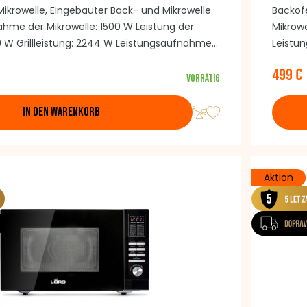
ikrowelle, Eingebauter Back- und Mikrowelle
Backof
hme der Mikrowelle: 1500 W Leistung der
Mikrowe
0 W Grillleistung: 2244 W Leistungsaufnahme
Leistun
 Erhitzung: 1944 W Max. Leistungsaufnahme:
Mikrowe
499 €
splay Touch Bedienung 5 Garstufen 10
Leistu
Vorrätig
krowellen Leistungsstufen 13
Leistu
ramme Kombiniertes konventionelles
Bedienu
IN DEN WARENKORB
Mikrowellen Schnelles Vorheizen Abmessungen
Leistu
,5 x 59,4 x 56,5 cm
konvent
Abmess
Aktion