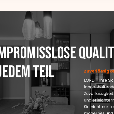
mpromisslose Qualit
 jedem Teil
Zuverlässigke
LORD – Ihre Sic
langanhaltende
Zuverlässigkeit
und erleichtern
Sie nicht nur L
modernes und 