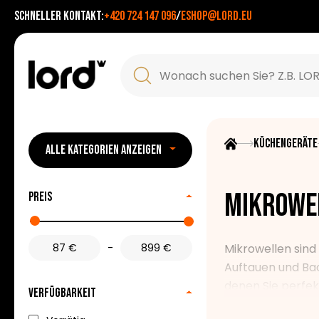
Schneller Kontakt:
+420 724 147 096
/
eshop@lord.eu
Küchengeräte
ALLE KATEGORIEN ANZEIGEN
Mikrowe
Preis
-
Mikrowellen sind
Auftauen und Bac
denen Sie perfek
Verfügbarkeit