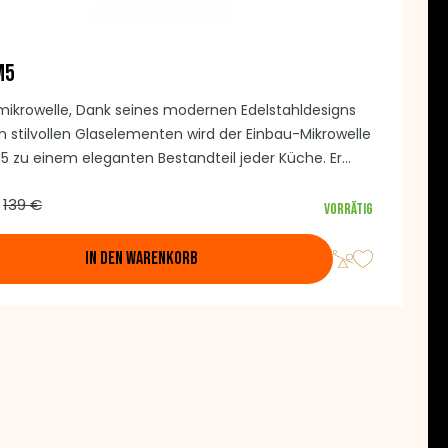
M5
mikrowelle, Dank seines modernen Edelstahldesigns
 stilvollen Glaselementen wird der Einbau-Mikrowelle
 zu einem eleganten Bestandteil jeder Küche. Er
 über eine Mikrowellenleistung von 800 W und einen 1
139 €
rill. Das Volumen des Ofens beträgt 20 Liter und der
Vorrätig
esser des Drehtellers beträgt 24,5 cm. Weitere
tionen finden Sie in der Beschreibung unten.
IN DEN WARENKORB