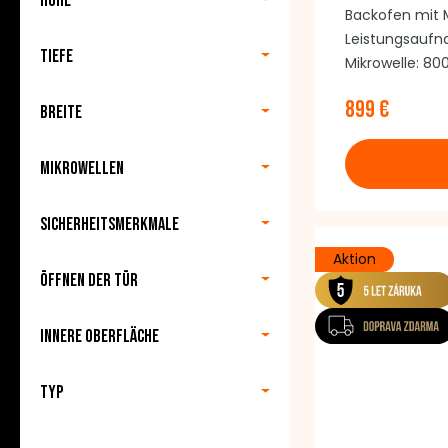
Höhe
Backofen mit M
Leistungsaufna
Tiefe
Mikrowelle: 80
konventionelle
899 €
2880 W LED-Di
Breite
Heizarten 5 Mi
Automatikprog
Mikrowellen
Erhitzen mit 
(H x B x T): 59
Sicherheitsmerkmale
Aktion
Öffnen der Tür
Innere Oberfläche
Typ