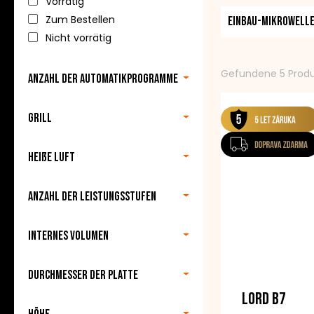
Vorrätig
LORD-Mikrowellen
Zum Bestellen
Einbau-Mikrowell
Qualität. Wir gar
Nicht vorrätig
immer genau die 
Programm schnell
Gefundene 5 Prod
Anzahl der Automatikprogramme
Unsere Mikrowelle
Grill
Ihr langjähriger 
Heiße Luft
Anzahl der Leistungsstufen
Internes Volumen
Durchmesser der Platte
LORD B7