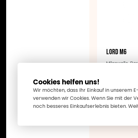
LORD M6
Mikrowelle, De
von 20 Litern 
kann auf fünf 
Cookies helfen uns!
werden. Es gib
Wir möchten, dass Ihr Einkauf in unserem 
80 €
87 €
für bis zu 35 
verwenden wir Cookies. Wenn Sie mit der V
intuitiv.
noch besseres Einkaufserlebnis bieten. Wei