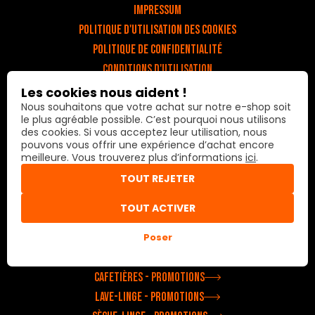
Impressum
Politique d'utilisation des cookies
Politique de confidentialité
Conditions d'utilisation
Conditions générales
Les cookies nous aident !
Nous souhaitons que votre achat sur notre e-shop soit
Livraison et paiement
le plus agréable possible. C’est pourquoi nous utilisons
Aller à la boutique en ligne
des cookies. Si vous acceptez leur utilisation, nous
pouvons vous offrir une expérience d’achat encore
meilleure. Vous trouverez plus d’informations
ici
.
Produits
TOUT REJETER
Accessoires pour congélateurs
TOUT ACTIVER
Accessoires pour sèche-linge
Fours à micro-ondes encastrés
Poser
Fours à micro-ondes indépendants
Cafetières - Promotions
Lave-linge - Promotions