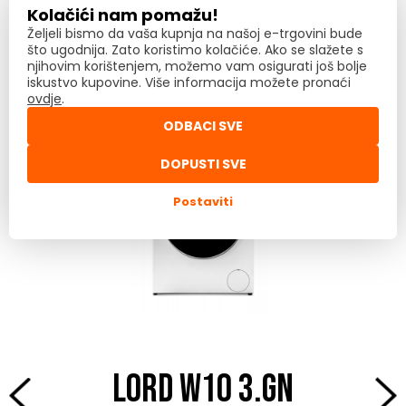
Kupujte direktno od
Kolačići nam pomažu!
Željeli bismo da vaša kupnja na našoj e-trgovini bude
što ugodnija. Zato koristimo kolačiće. Ako se slažete s
proizvođača
njihovim korištenjem, možemo vam osigurati još bolje
iskustvo kupovine. Više informacija možete pronaći
ovdje
.
ODBACI SVE
DOPUSTI SVE
Postaviti
LORD W10 3.GN