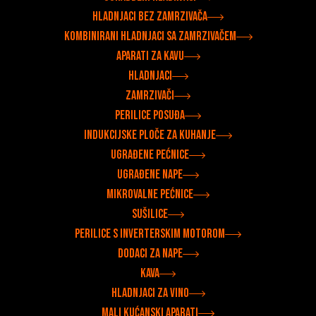
Hladnjaci bez zamrzivača
Kombinirani hladnjaci sa zamrzivačem
Aparati za kavu
Hladnjaci
Zamrzivači
Perilice posuđa
Indukcijske ploče za kuhanje
Ugrađene pećnice
Ugrađene nape
Mikrovalne pećnice
Sušilice
Perilice s inverterskim motorom
Dodaci za nape
Kava
hladnjaci za vino
Mali kućanski aparati