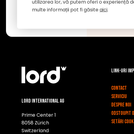
utilizarea lor, vă putem oferi o experiență 
multe informații pot fi găsite
aici
.
Link-uri im
v
Contact
Serviciu
Lord International AG
Despre noi
Odstoupit 
Prime Center 1
Setări cook
8058 Zürich
Switzerland