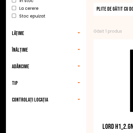
În stoc
toate plitele LOR
La cerere
Plite de gătit cu 
alte caracteristi
Stoc epuizat
Găsit 1 produs
Lățime
Cu plitele LORD, a
superioară de cinc
Înălțime
DOMNUL.
Adâncime
Tip
Controlați locația
LORD H1_2.G