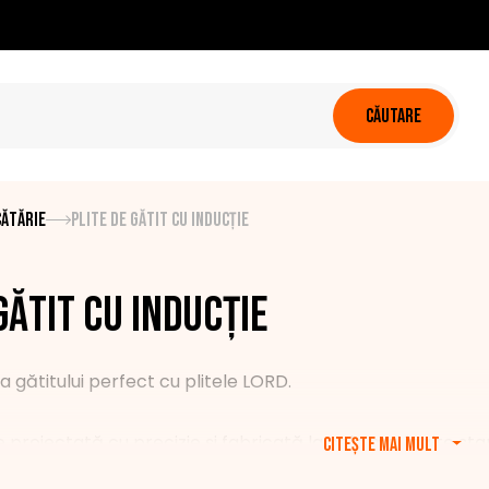
CĂUTARE
cătărie
Plite de gătit cu inducție
gătit cu inducție
 gătitului perfect cu plitele LORD.
e proiectată cu precizie și fabricată la cele mai înalte s
Citește mai mult
rtabilă. Cu aceste aparate, câștigați timp și control asupra