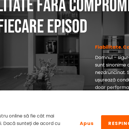
litate fără comprom
 fiecare episod
Fiabilitate. C
Domnul – sigura
sunt sinonime c
nezdruncinat. S
ușurează condu
doar performan
modernă și con
MĂ INTERESEAZĂ
tru online să fie cât mai
i. Dacă sunteți de acord cu
Apus
RESPIN