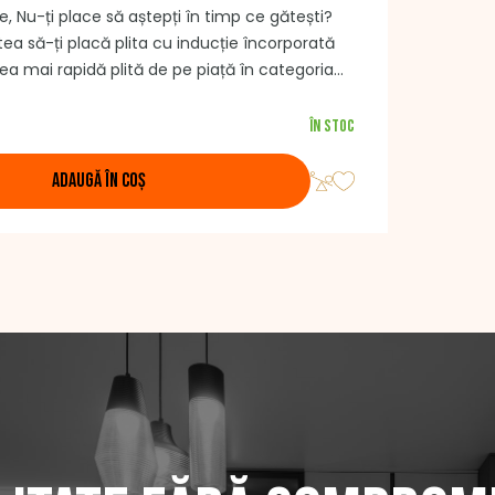
ie, Nu-ți place să aștepți în timp ce gătești?
tea să-ți placă plita cu inducție încorporată
ea mai rapidă plită de pe piață în categoria
baza pe performanța ridicată a celor patru zone
ntrolul tactil modern și precis cu slider, unde
În stoc
e propriul său controler, îți oferă un total de
veluri de setări ale puterii. Pentru toate
ADAUGĂ ÎN COȘ
, puteți folosi funcția de cronometru și
O altă caracteristică este funcția de gătire
e menținere a temperaturii. In plus, plita
cu zece caracteristici de siguranță – inclusiv
u copii.