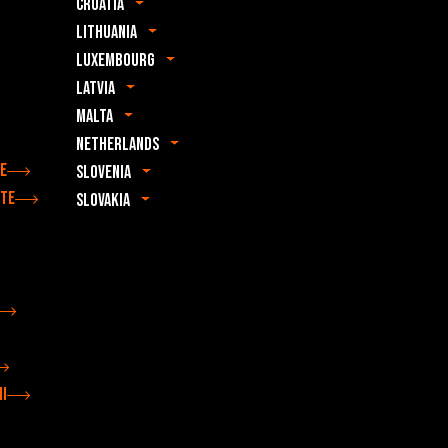
Croatia
Lithuania
Luxembourg
Latvia
Malta
Netherlands
e
Slovenia
nte
Slovakia
ii