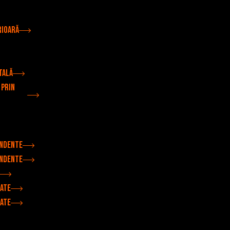
rioară
tală
 prin
endente
endente
rate
rate