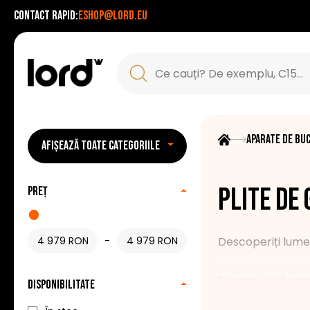
Contact rapid:
eshop@lord.eu
Aparate de bu
AFIȘEAZĂ TOATE CATEGORIILE
Plite de 
Preț
-
Descoperiți lumea
Fiecare plită est
Disponibilitate
probleme și confo