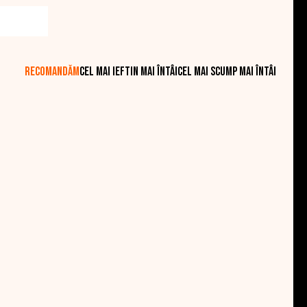
ncălzirea rapidă și uniformă. În plus, plitele au și
Recomandăm
Cel mai ieftin mai întâi
Cel mai scump mai întâi
rului bine făcut în bucătăria dvs. Cu o garanție
altă calitate și confort. Gătiți cu plăcere, gătiți cu