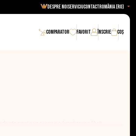
Despre noi
Serviciu
Contact
România (ro)
Comparator
Favorit
Înscrie
Coș
tandarde pentru a asigura o funcționare fără
 gătitului datorită eficienței lor ridicate. De fapt,