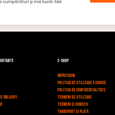
de cumpărături și mai bună. Mai
portante
E-shop
v
Impressum
Politica de utilizare a cookie
Politica de confidențialitate
od smlouvy
Termeni de utilizare
ie
Termeni și condiții
Transport și plată