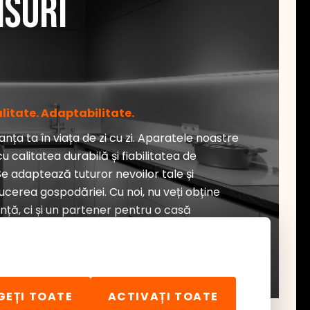
isuri
alitate. Adaptabilitate.
nța ta în viața de zi cu zi. Aparatele noastre
u calitatea durabilă și fiabilitatea de
e adaptează tuturor nevoilor tale și
cerea gospodăriei. Cu noi, nu veți obține
ță, ci și un partener pentru o casă
fortabilă.
GEȚI TOATE
ACTIVAȚI TOATE