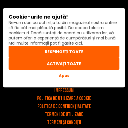
Link-uri importante
Cookie-urile ne ajută!
v
Ne-am dori ca achiziția ta din magazinul nostru online
Contact
să fie cât mai plăcută posibil. De aceea folosim
cookie-uri. Dacă sunteți de acord cu utilizarea lor, vă
Serviciu
putem oferi o experiență de cumpărături și mai bună.
Despre noi
Mai multe informații pot fi găsite
aici
.
Odstoupit od smlouvy
RESPINGEȚI TOATE
Setări cookie
ACTIVAȚI TOATE
E-shop
Apus
v
Impressum
Politica de utilizare a cookie
Politica de confidențialitate
Termeni de utilizare
Termeni și condiții