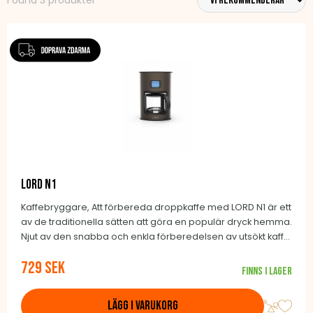
Found 3 produkter
LORD N1
Kaffebryggare, Att förbereda droppkaffe med LORD N1 är ett
av de traditionella sätten att göra en populär dryck hemma.
Njut av den snabba och enkla förberedelsen av utsökt kaffe
och dekorera samtidigt ditt kök med denna stiliga
729 SEK
kaffemaskin. Kaffebryggaren erbjuder också en LCD-skärm
Finns i lager
med en tidsindikator.
LÄGG I VARUKORG