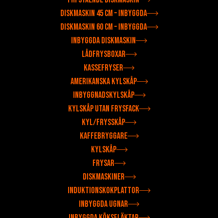
Diskmaskin 45 cm – inbyggda
Diskmaskin 60 cm – inbyggda
Inbyggda diskmaskin
Lådfrysboxar
Kassefryser
Amerikanska kylskåp
Inbyggnadskylskåp
Kylskåp utan frysfack
Kyl/frysskåp
Kaffebryggare
Kylskåp
Frysar
Diskmaskiner
Induktionskokplattor
Inbyggda ugnar
Inbyggda köksfläktar