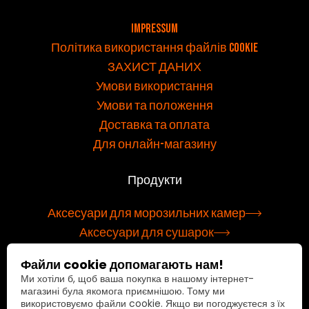
v
Impressum
Політика використання файлів cookie
ЗАХИСТ ДАНИХ
Умови використання
Умови та положення
Доставка та оплата
Для онлайн-магазину
Продукти
Аксесуари для морозильних камер
Аксесуари для сушарок
Вбудовані мікрохвильові печі
Файли cookie допомагають нам!
Окремі мікрохвильові печі
Ми хотіли б, щоб ваша покупка в нашому інтернет-
Кавоварки - акції
магазині була якомога приємнішою. Тому ми
використовуємо файли cookie. Якщо ви погоджуєтеся з їх