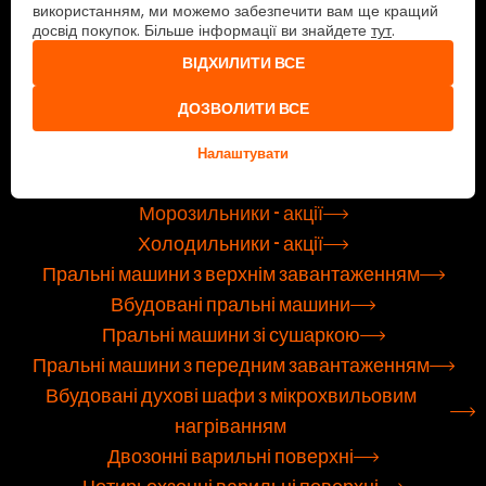
Пральні машини - акції
використанням, ми можемо забезпечити вам ще кращий
досвід покупок. Більше інформації ви знайдете
тут
.
Сушарки для білизни - акції
Мікрохвильові печі - акції
ВІДХИЛИТИ ВСЕ
Вбудовані витяжки - акції
ДОЗВОЛИТИ ВСЕ
Вбудовані печі - акції
Індукційні варильні панелі - акції
Налаштувати
Посудомійні машини - акції
Морозильники - акції
Холодильники - акції
Пральні машини з верхнім завантаженням
Вбудовані пральні машини
Пральні машини зі сушаркою
Пральні машини з передним завантаженням
Вбудовані духові шафи з мікрохвильовим
нагріванням
Двозонні варильні поверхні