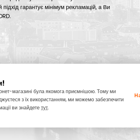
ий підхід гарантує мінімум рекламацій, а Ви
ORD.
м!
ернет-магазині була якомога приємнішою. Тому ми
Н
жуєтеся з їх використанням, ми можемо забезпечити
мації ви знайдете
тут
.