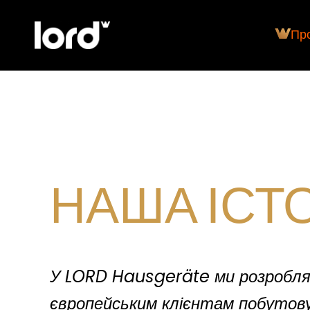
Про
НАША ІСТ
У LORD Hausgeräte ми розробл
європейським клієнтам побутову