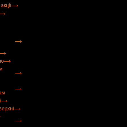
 акції
ою
м
ям
і
верхні
–