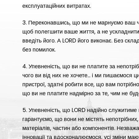
експлуатаційних витратах.
3. Переконавшись, що ми не марнуємо ваш ча
щоб полегшити ваше життя, а не ускладнити 
введіть його. А LORD його виконає. Без скла
без помилок.
4. Упевненість, що ви не платите за непотрі
чого ви від них не хочете... і ми пишаємос
пристрої, здатні робити все, що вам потрібно
що ви не платите надмірно за те, чим не буд
5. Упевненість, що LORD надійно служитиме
гарантуємо, що вони не містять непотрібних
матеріалів, частин або компонентів. Незваж
інновації та вдосконалюємося, усі зміни ма