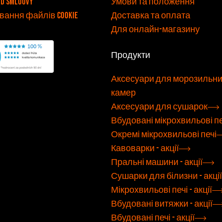
od smlouvy
Умови та положення
ання файлів cookie
Доставка та оплата
Для онлайн-магазину
Продукти
Аксесуари для морозильн
камер
Аксесуари для сушарок
Вбудовані мікрохвильові пе
Окремі мікрохвильові печі
Кавоварки - акції
Пральні машини - акції
Сушарки для білизни - акції
Мікрохвильові печі - акції
Вбудовані витяжки - акції
Вбудовані печі - акції