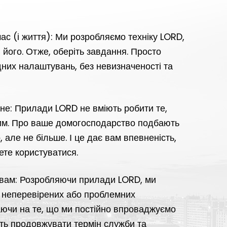
с (і життя): Ми розробляємо техніку LORD,
його. Отже, оберіть завдання. Просто
дних налаштувань, без невизначеності та
бне: Прилади LORD не вміють робити те,
я цим. Про ваше домогосподарство подбають
, але не більше. І це дає вам впевненість,
ете користуватися.
 вам: Розробляючи прилади LORD, ми
, неперевірених або проблемних
аючи на те, що ми постійно впроваджуємо
ють продовжувати термін служби та