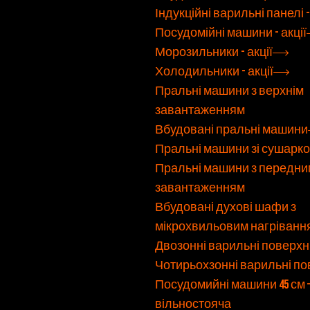
Індукційні варильні панелі -
Посудомійні машини - акції
Морозильники - акції
Холодильники - акції
Пральні машини з верхнім
завантаженням
Вбудовані пральні машини
Пральні машини зі сушарк
Пральні машини з передни
завантаженням
Вбудовані духові шафи з
мікрохвильовим нагріванн
Двозонні варильні поверхн
Чотирьохзонні варильні по
Посудомийні машини 45 см 
вільностояча