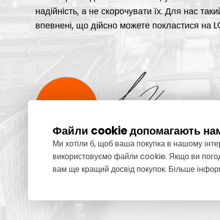
надійність, а не скорочувати їх. Для нас так
впевнені, що дійсно можете покластися на L
Файли cookie допомагають на
Власник LORD
Ми хотіли б, щоб ваша покупка в нашому інт
використовуємо файли cookie. Якщо ви погод
вам ще кращий досвід покупок. Більше інфор