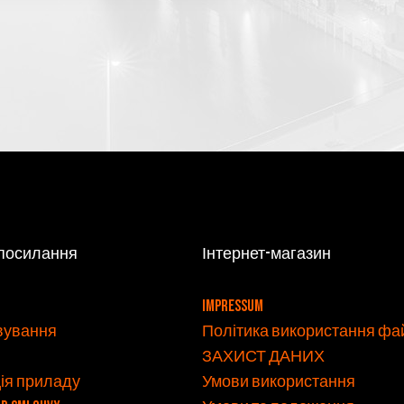
 посилання
Інтернет-магазин
v
Impressum
вування
Політика використання файл
ЗАХИСТ ДАНИХ
ія приладу
Умови використання