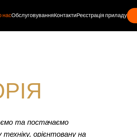
 нас
Обслуговування
Контакти
Реєстрація приладу
ОРІЯ
яємо та постачаємо
 техніку, орієнтовану на