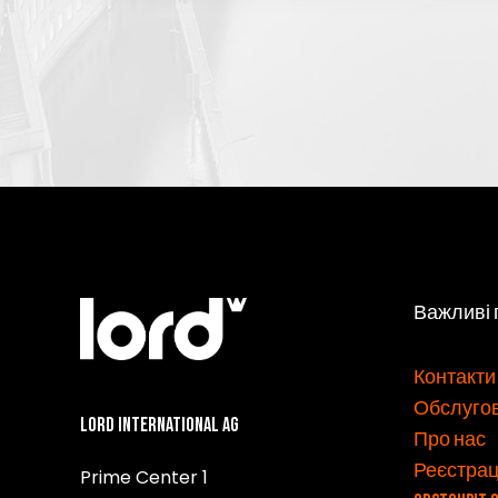
Важливі
v
Контакти
Обслуго
Lord International AG
Про нас
Реєстрац
Prime Center 1