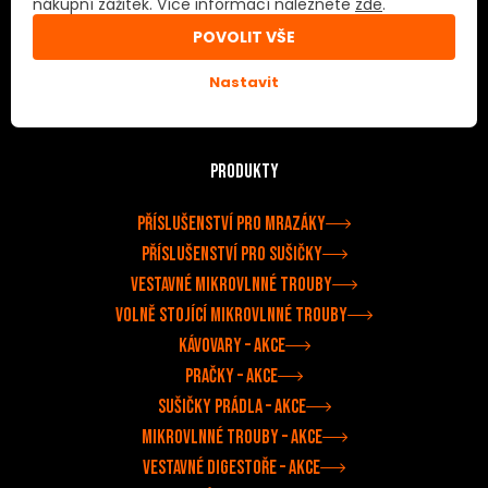
nákupní zážitek. Více informací naleznete
zde
.
PODMÍNKY UŽITÍ
POVOLIT VŠE
Obchodní podmínky
Nastavit
Doprava a platba
Přejít do e-shopu
Produkty
Příslušenství pro mrazáky
Příslušenství pro sušičky
Vestavné mikrovlnné trouby
Volně stojící mikrovlnné trouby
Kávovary –⁠ akce
Pračky –⁠ akce
Sušičky prádla –⁠ akce
Mikrovlnné trouby –⁠ akce
Vestavné digestoře –⁠⁠ akce