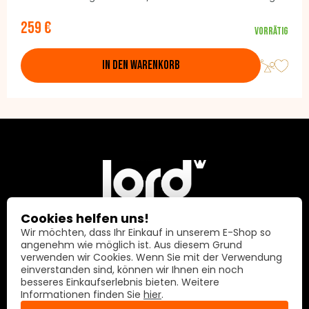
Bedienung: Tasten / Fernbedienung Farbe: Schwarz
259 €
Vorrätig
IN DEN WARENKORB
Cookies helfen uns!
Wir möchten, dass Ihr Einkauf in unserem E-Shop so
Lord International AG
angenehm wie möglich ist. Aus diesem Grund
verwenden wir Cookies. Wenn Sie mit der Verwendung
einverstanden sind, können wir Ihnen ein noch
Prime Center 1
besseres Einkaufserlebnis bieten. Weitere
8058 Zürich
Informationen finden Sie
hier
.
Switzerland