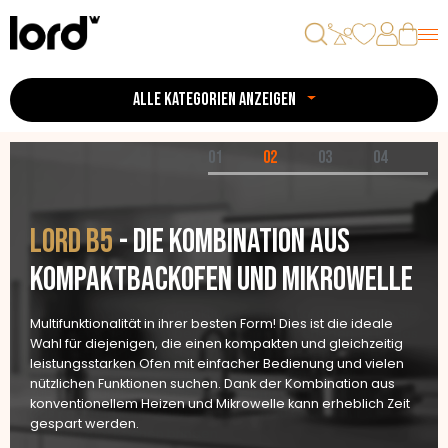
ALLE KATEGORIEN ANZEIGEN
01
02
03
04
LORD H1
- das dynamischste
LORD B5
- die Kombination aus
Kochfeld auf dem Markt
Kompaktbackofen und Mikrowelle
Mit dem eingebauten Induktionskochfeld Lord H1 werden Sie
Multifunktionalität in ihrer besten Form! Dies ist die ideale
keine Verzögerungen beim Kochen mehr erleben. Es ist das
Wahl für diejenigen, die einen kompakten und gleichzeitig
dynamischste Kochfeld auf dem Markt mit hoher Leistung
leistungsstarken Ofen mit einfacher Bedienung und vielen
aller vier Induktionszonen. So wird Ihr Essen schnell
nützlichen Funktionen suchen. Dank der Kombination aus
zubereitet und Sie haben mehr Zeit für andere Aktivitäten.
konventionellem Heizen und Mikrowelle kann erheblich Zeit
Das Kochfeld kann 2 Liter Wasser von 20 Grad in nur 3,5
gespart werden.
Minuten zum Kochen bringen.