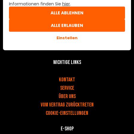
Prime Center 1
Informationen finden Sie
hier
.
8058 Zürich
ALLE ABLEHNEN
Switzerland
ALLE ERLAUBEN
Schneller Kontakt
Einstellen
eshop@lord.eu
Wichtige Links
v
Kontakt
Service
Über uns
Vom Vertrag zurücktreten
Cookie-Einstellungen
E-Shop