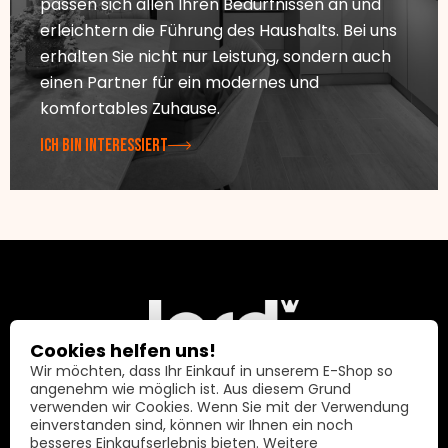
passen sich allen Ihren Bedürfnissen an und
erleichtern die Führung des Haushalts. Bei uns
erhalten Sie nicht nur Leistung, sondern auch
einen Partner für ein modernes und
komfortables Zuhause.
ICH BIN INTERESSIERT
Cookies helfen uns!
Wir möchten, dass Ihr Einkauf in unserem E-Shop so
angenehm wie möglich ist. Aus diesem Grund
verwenden wir Cookies. Wenn Sie mit der Verwendung
Lord International AG
einverstanden sind, können wir Ihnen ein noch
besseres Einkaufserlebnis bieten. Weitere