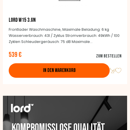
LORD W15 3.GN
Frontlader Waschmaschine, Maximale Beladung: 6 kg
Wasserverbrauch: 43l / Zyklus Stromverbrauch: 49kWh / 100
Zyklen Schleudergeräusch: 75 dB Maximale
Geschwindigkeit: 1200 / min. BLCD Invertermotor 15
539 €
Programme Edelstahltrommel Tiefe: 41,6 cm (einschließlich
Zum Bestellen
Tür: 43 cm)
IN DEN WARENKORB
Kompromisslose Qualität