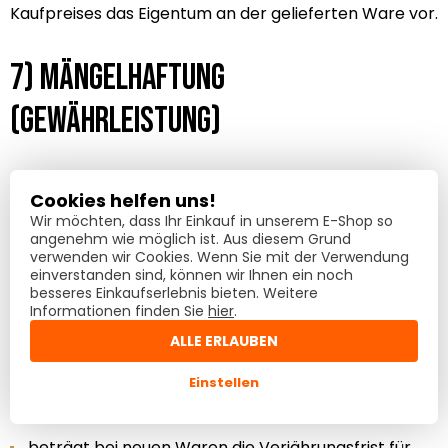
Kaufpreises das Eigentum an der gelieferten Ware vor.
7) Mängelhaftung
(Gewährleistung)
Soweit sich aus den nachfolgenden Regelungen nichts
Cookies helfen uns!
anderes ergibt, gelten die Vorschriften der
Wir möchten, dass Ihr Einkauf in unserem E-Shop so
gesetzlichen Mängelhaftung. Hiervon abweichend gilt
angenehm wie möglich ist. Aus diesem Grund
verwenden wir Cookies. Wenn Sie mit der Verwendung
bei Verträgen zur Lieferung von Waren:
einverstanden sind, können wir Ihnen ein noch
besseres Einkaufserlebnis bieten. Weitere
Informationen finden Sie
hier
.
7.1
Handelt der Kunde als Unternehmer,
ALLE ERLAUBEN
hat der Verkäufer die Wahl der Art der
Einstellen
Nacherfüllung;
beträgt bei neuen Waren die Verjährungsfrist für