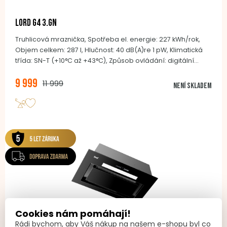
LORD G4 3.GN
Truhlicová mraznička, Spotřeba el. energie: 227 kWh/rok,
Objem celkem: 287 l, Hlučnost: 40 dB(A)re 1 pW, Klimatická
třída: SN-T (+10°C až +43°C), Způsob ovládání: digitální
ukazatel, lze provozovat jako chladničku, Způsob
9 999
odmrazování: ruční, Invertor BLDC kompresor, Frost Protect,
11 999
Není skladem
Koše standardně: 1x kovový, Ergonomické madlo se
zámkem, Kolečka, Barevné provedení: bílá
Cookies nám pomáhají!
Rádi bychom, aby Váš nákup na našem e-shopu byl co