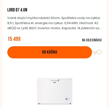
LORD D7 4.GN
Volně stojící myčka nádobí 60cm, Spotřeba vody na cyklus:
9,5 l, Spotřeba el. energie na cyklus: 0,54 kWh, Hlučnost: 42
dB(A) re 1 pW, BLDC invertor motor, Kapacita: 14 jídelních sad
ve 3 úrovních, Počet programů: 8, Automatické otevíraní
15 499
dveří, Vnitřní osvětlení, Způsob ovládání: tlačítka, Nerezový
Na objednávku
mycí prostor, AquaStop, Barva: nerezové dveře/nerezový
ovládací panel
DO KOŠÍKU