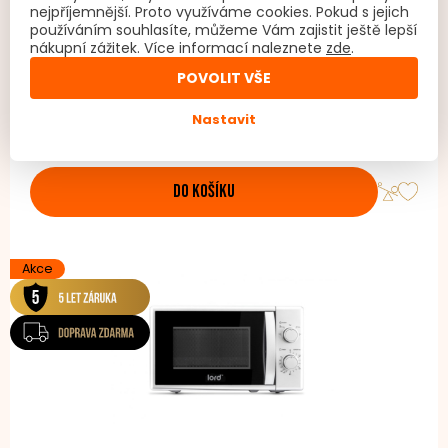
nejpříjemnější. Proto využíváme cookies. Pokud s jejich
LORD O4
používáním souhlasíte, můžeme Vám zajistit ještě lepší
nákupní zážitek. Více informací naleznete
zde
.
Vestavný odsavač par Šířka: 59,6 cm Energetická třída: B
Spotřeba: 52 kWh/rok Maximální výkon: 570 m3/hod.
POVOLIT VŠE
Hlučnost: min. 47 dB / max. 65 dB LED osvětlení Ovládání:
tlačítka / dálkové Barva: černá
Nastavit
5 999
6 599
Skladem
DO KOŠÍKU
Akce