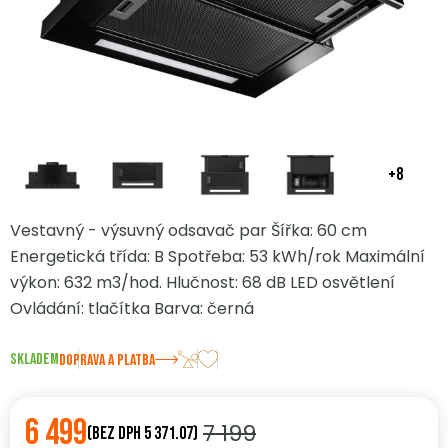
+8
Vestavný - výsuvný odsavač par Šířka: 60 cm
Energetická třída: B Spotřeba: 53 kWh/rok Maximální
výkon: 632 m3/hod. Hlučnost: 68 dB LED osvětlení
Ovládání: tlačítka Barva: černá
Skladem
DOPRAVA A PLATBA
6 499
7 199
(bez DPH 5 371.07)