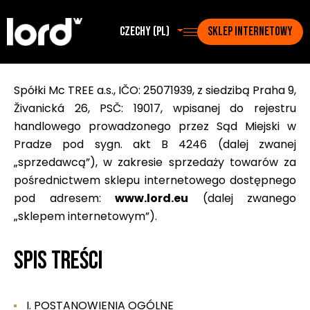
Czechy (pl)
SKLEP INTERNETOWY
Spółki Mc TREE a.s., IČO: 25071939, z siedzibą Praha 9,
Živanická 26, PSČ: 19017, wpisanej do rejestru
handlowego prowadzonego przez Sąd Miejski w
Pradze pod sygn. akt B 4246 (dalej zwanej
„sprzedawcą”), w zakresie sprzedaży towarów za
pośrednictwem sklepu internetowego dostępnego
pod adresem:
www.lord.eu
(dalej zwanego
„sklepem internetowym”).
Spis treści
I. POSTANOWIENIA OGÓLNE