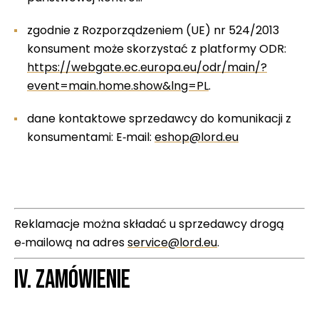
zgodnie z Rozporządzeniem (UE) nr 524/2013
konsument może skorzystać z platformy ODR:
https://webgate.ec.europa.eu/odr/main/?
event=main.home.show&lng=PL
.
dane kontaktowe sprzedawcy do komunikacji z
konsumentami: E‑mail:
eshop@lord.eu
Reklamacje można składać u sprzedawcy drogą
e‑mailową na adres
service@lord.eu
.
IV. ZAMÓWIENIE