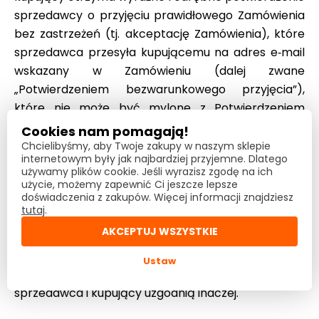
sprzedawcy o przyjęciu prawidłowego Zamówienia
bez zastrzeżeń (tj. akceptację Zamówienia), które
sprzedawca przesyła kupującemu na adres e‑mail
wskazany w Zamówieniu (dalej zwane
„Potwierdzeniem bezwarunkowego przyjęcia”),
które nie może być mylone z Potwierdzeniem
mającym jedynie charakter informacyjny.
Cookies nam pomagają!
Załącznikiem do Potwierdzenia bezwarunkowego
Chcielibyśmy, aby Twoje zakupy w naszym sklepie
internetowym były jak najbardziej przyjemne. Dlatego
przyjęcia jest także aktualna treść OWU (w tym
używamy plików cookie. Jeśli wyrazisz zgodę na ich
wszelkie załączniki). W przypadku gdy sprzedawca
użycie, możemy zapewnić Ci jeszcze lepsze
doświadczenia z zakupów. Więcej informacji znajdziesz
nie prześle Potwierdzenia bezwarunkowego
tutaj
.
przyjęcia prawidłowego Zamówienia (akceptacji
AKCEPTUJ WSZYSTKIE
oferty) w ciągu 2 dni roboczych od jego przesłania
przez kupującego, przyjmuje się, że oferta nie
Ustaw
została przyjęta przez sprzedawcę, chyba że
sprzedawca i kupujący uzgodnią inaczej.