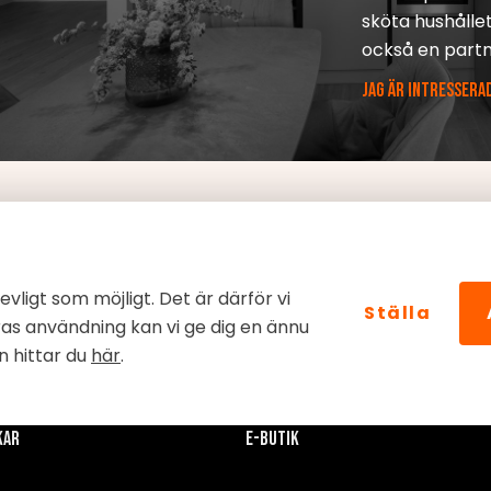
sköta hushållet
också en part
JAG ÄR INTRESSERA
trevligt som möjligt. Det är därför vi
Ställa
as användning kan vi ge dig en ännu
n hittar du
här
.
kar
E-butik
v