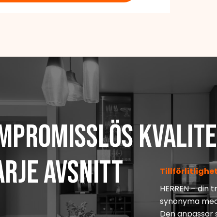
mpromisslös kvalite
varje avsnitt
Tillförlitlig
HERREN – din t
synonyma med va
Den anpassar si