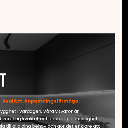
t
het. Kvalitet. Anpassningsförmåga.
rygghet i vardagen. Våra vitvaror är
raktig kvalitet och orubblig tillförlitlighet.
g till alla dina behov och gör det enklare att