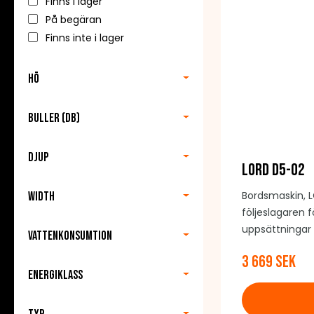
Finns i lager
På begäran
Finns inte i lager
Hö
Buller (db)
Djup
LORD D5-02
Bordsmaskin, 
Width
följeslagaren f
uppsättningar 
Vattenkonsumtion
viktigare saker.
3 669 SEK
Energiklass