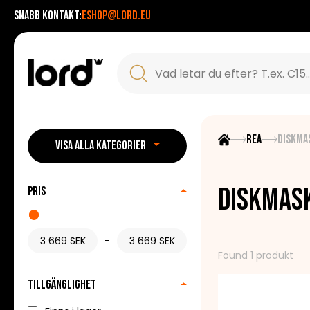
Snabb kontakt:
eshop@lord.eu
Rea
Diskma
VISA ALLA KATEGORIER
Diskmask
Pris
-
Found 1 produkt
Tillgänglighet