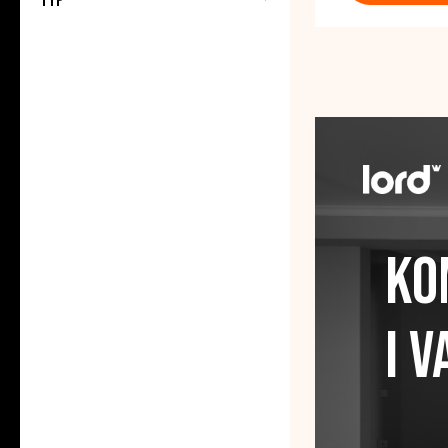
Typ
Ko
I 