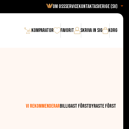
Om oss
Service
Kontakta
Sverige (sv)
Komparator
Favorit
Skriva in sig
Korg
Vi rekommenderar
Billigast först
Dyraste först