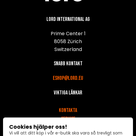
Lord International AG
Prime Center 1
8058 Zürich
Switzerland
Snabb kontakt
eshop@lord.eu
Viktiga länkar
v
Kontakta
Service
Cookies hjälper oss!
Om oss
Vi vill att ditt köp i vår e-butik ska vara så trevligt som
Odstoupit od smlouvy