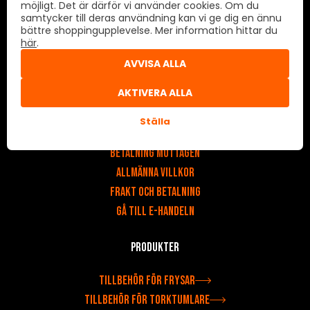
möjligt. Det är därför vi använder cookies. Om du
samtycker till deras användning kan vi ge dig en ännu
Cookie-inställningar
bättre shoppingupplevelse. Mer information hittar du
här
.
E-butik
AVVISA ALLA
v
AKTIVERA ALLA
Impressum
Policy för användning av cookies
Ställa
Integritetspolicy
Betalning mottagen
Allmänna villkor
Frakt och betalning
Gå till e-handeln
Produkter
Tillbehör för frysar
Tillbehör för torktumlare