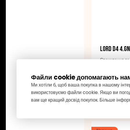
LORD D4 4.GN
Споживання води
0,65 кВт⋅год за 
Файли cookie допомагають на
Ми хотіли б, щоб ваша покупка в нашому інт
15 999
використовуємо файли cookie. Якщо ви погод
вам ще кращий досвід покупок. Більше інфор