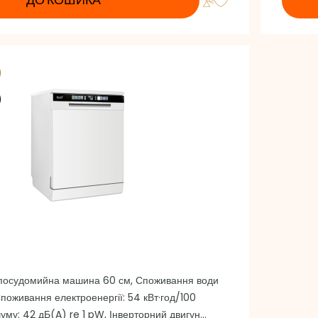
ДО КОШИКА
жавіючої сталі
посудомийна машина 60 см, Споживання води
 Споживання електроенергії: 54 кВт·год/100
шуму: 42 дБ(A) re 1 pW, Інверторний двигун