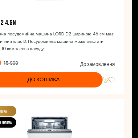
D2 4.GN
ана посудомийна машина LORD D2 шириною 45 см має
тичний клас B. Посудомийна машина може вмістити
 10 комплектів посуду.
9
15 999
До замовлення
ДО КОШИКА