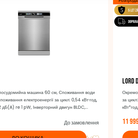
Розпрод
LORD 
посудомийна машина 60 см, Споживання води
Окремо
 Споживання електроенергії за цикл: 0,54 кВт⋅год,
за цикл
2 дБ(A) re 1 pW, Інверторний двигун BLDC,
кВт*год
мплектів посуду на 3 рівнях, Кількість програм: 8,
двигун 
11 99
дкривання дверцят, Внутрішнє освітлення,
Кількіс
До замовлення
ня: кнопки, Мийне відділення з нержавіючої
Блокува
, Колір: дверцята з нержавіючої сталі/панель
камера 