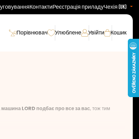
уговування
Контакти
Реєстрація приладу
Чехія (uk)
Порівнювач
Улюблене
Увійти
Кошик
машина LORD подбає про все за вас
, тож тим
ивності при митті посуду
. Це
економить ваш час,