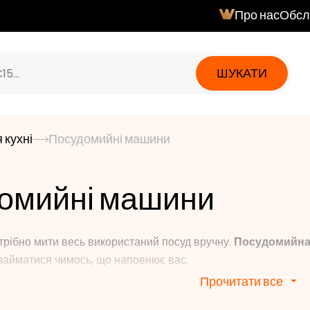
Про нас
Обсл
ШУКАТИ
 кухні
Посудомийні машини
омийні машини
трібно мити весь використаний посуд вручну.
Посудомийна 
займатися чимось, що наповнює вас.
Прочитати все
машиною LORD у вас є гарантія стовідсоткової продукт