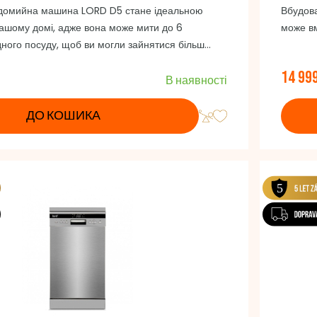
удомийна машина LORD D5 стане ідеальною
Вбудов
ашому домі, адже вона може мити до 6
може вм
дного посуду, щоб ви могли зайнятися більш
авами.
14 99
В наявності
ДО КОШИКА