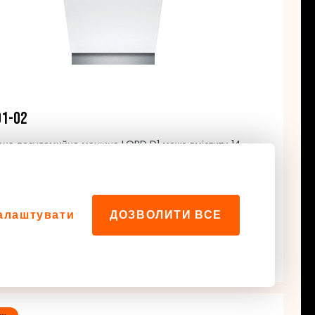
D1-02
ана посудомийна машина LORD D1 може вмістити 14
тів посуду. Ви також будете задоволені продовженою
чною гарантією.
9
алаштувати
ДОЗВОЛИТИ ВСЕ
В наявності
ДО КОШИКА