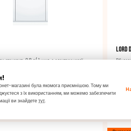
LORD 
 становить 9,8 л/ 1 цикл, а електроенергії —
Вбудов
цикл.
комплек
п'ятирі
м!
ернет-магазині була якомога приємнішою. Тому ми
13 99
Н
До замовлення
жуєтеся з їх використанням, ми можемо забезпечити
мації ви знайдете
тут
.
ДО КОШИКА