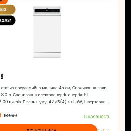
аж
D9
 стояча посудомийна машина 45 см, Споживання води
: 8,0 л, Споживання електроенергії. енергія: 51
/100 циклів, Рівень шуму: 42 дБ(A) re 1 pW, Інверторний
BLDC, Місткість: 10 комплектів посуду на 3 рівнях,
9
13 999
ть програм: 8, Автоматичне відкривання дверей,
В наявності
ння від дітей, Спосіб керування: сенсорне, Мийна
з нержавіючої сталі, AquaStop, Колір: білий