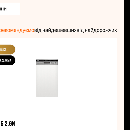
і корисними функціями та надійними
ини
и LORD
.
Всі наші посудомийні машини мають
спільні
рекомендуємо
від найдешевших
від найдорожчих
 свого партнера для кухні разом з нами.
D6 2.GN