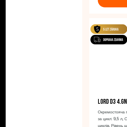
керування з нер
LORD D3 4.GN
Окремостояча 
за цикл: 9,5 л,
циклів, Рівень 