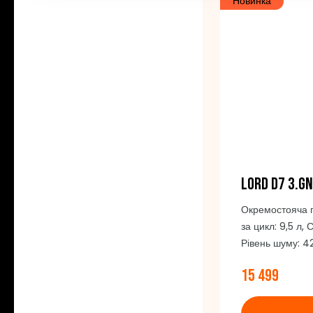
Новинка
LORD D7 3.GN
Окремостояча 
за цикл: 9,5 л,
Рівень шуму: 4
Місткість: 14 ко
15 499
Автоматичне ві
Спосіб керуван
сталі, AquaStop