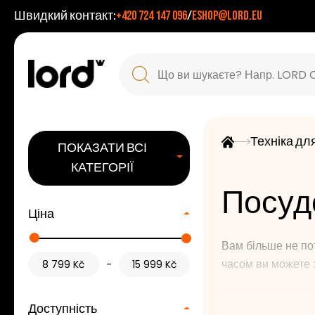
Швидкий контакт:
+420 724 147 096
/
eshop@lord.eu
Техніка для
ПОКАЗАТИ ВСІ
КАТЕГОРІЇ
Посуд
Ціна
Вам більше не по
часом ви можете 
-
З
посудомийною 
Доступність