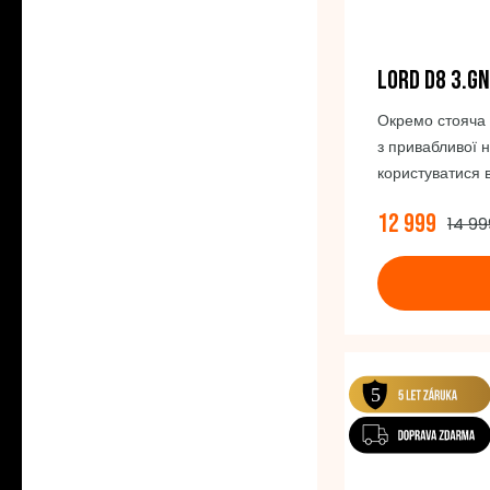
LORD D8 3.GN
Окремо стояча
з привабливої н
користуватися
може одночасно
12 999
14 99
таким чином, щ
висушений. Ви 
яких призначен
них буде достат
діставатимуться
навіть коли ві
простір над ни