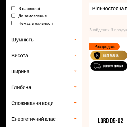
зусилля, а також
В наявності
технологіями
Вільностояча
, з
До замовлення
Немає в наявності
Кожен може вибра
Знайдених 9 продук
основні цінності
Шумність
Розпродаж
Висота
ширина
Глибина
Споживання води
Енергетичний клас
LORD D5-02