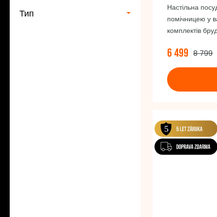
Настільна пос
Тип
помічницею у в
комплектів бру
важливими спр
6 499
8 799