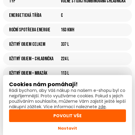
Typ
Volně stojící kombinovaná chladnička
Energetická třída
C
Roční spotřeba energie
163 kWh
Užitný objem celkem
337 l
Užitný objem – chladnička
224 l
Užitný objem – mrazák
113 l
Cookies nám pomáhají!
Automatické odmrazování
Ano
Rádi bychom, aby Váš nákup na našem e-shopu byl co
nejpříjemnější. Proto využíváme cookies. Pokud s jejich
používáním souhlasíte, můžeme Vám zajistit ještě lepší
Multi-Flow Air Tower
Ano
nákupní zážitek. Více informací naleznete
zde
.
POVOLIT VŠE
Speciální Fresh zóny
Ano
Nastavit
Hlučnost
39 dB