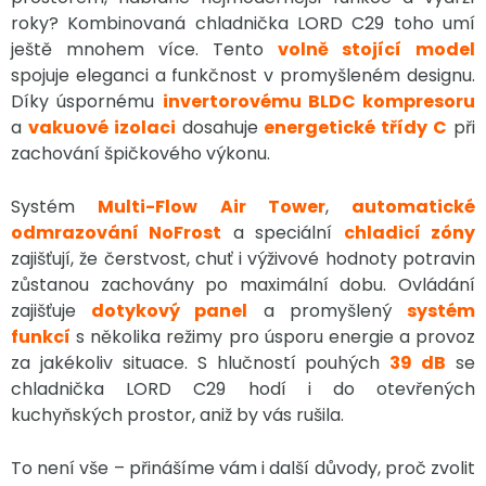
roky? Kombinovaná chladnička LORD C29 toho umí
ještě mnohem více. Tento
volně stojící
model
spojuje eleganci a funkčnost v promyšleném designu.
Díky úspornému
invertorovému BLDC kompresoru
a
vakuové izolaci
dosahuje
energetické třídy C
při
zachování špičkového výkonu.
Systém
Multi-Flow Air Tower
,
automatické
odmrazování NoFrost
a speciální
chladicí zóny
zajišťují, že čerstvost, chuť i výživové hodnoty potravin
zůstanou zachovány po maximální dobu. Ovládání
zajišťuje
dotykový panel
a promyšlený
systém
funkcí
s několika režimy pro úsporu energie a provoz
za jakékoliv situace. S hlučností pouhých
39 dB
se
chladnička LORD C29 hodí i do otevřených
kuchyňských prostor, aniž by vás rušila.
To není vše – přinášíme vám i další důvody, proč zvolit