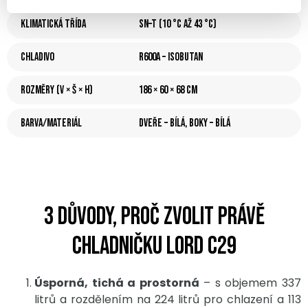
Klimatická třída
SN–T (10 °C až 43 °C)
Chladivo
R600a – isobutan
Rozměry (V × Š × H)
186 × 60 × 68 cm
Barva/materiál
Dveře – Bílá, boky – bílá
3 důvody, proč zvolit právě
chladničku LORD C29
Úsporná, tichá a prostorná
– s objemem 337
litrů a rozdělením na 224 litrů pro chlazení a 113