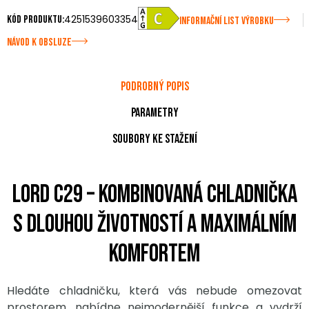
4251539603354
Kód produktu:
INFORMAČNÍ LIST VÝROBKU
NÁVOD K OBSLUZE
Podrobný popis
Parametry
Soubory ke stažení
LORD C29 – Kombinovaná chladnička
s dlouhou životností a maximálním
komfortem
Hledáte chladničku, která vás nebude omezovat
prostorem, nabídne nejmodernější funkce a vydrží