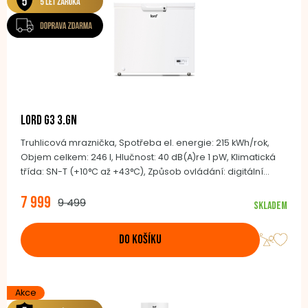
LORD G3 3.GN
Truhlicová mraznička, Spotřeba el. energie: 215 kWh/rok,
Objem celkem: 246 l, Hlučnost: 40 dB(A)re 1 pW, Klimatická
třída: SN-T (+10°C až +43°C), Způsob ovládání: digitální
ukazatel, lze provozovat jako chladničku, Způsob
7 999
odmrazování: ruční, Invertor BLDC kompresor, Frost Protect,
9 499
Skladem
Koše standardně: 1x kovový, Ergonomické madlo se
zámkem, Kolečka, Barevné provedení: bílá
DO KOŠÍKU
Akce