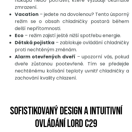
nákupu nebo potravin, které vyžadují okamžité
zmrazení.
Vacation
– jedete na dovolenou? Tento úsporný
režim se o obsah chladničky postará během
delší nepřítomnosti.
Eco
– režim zajistí ještě nižší spotřebu energie.
Dětská pojistka
– zablokuje ovládání chladničky
proti nechtěným změnám.
Alarm otevřených dveří
– upozorní vás, pokud
dveře zůstanou pootevřené. Tím se předejde
nechtěnému kolísání teploty uvnitř chladničky a
zachování kvality chlazení.
Sofistikovaný design a intuitivní
ovládání LORD C29