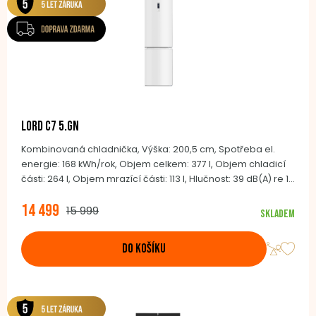
LORD C7 5.GN
Kombinovaná chladnička, Výška: 200,5 cm, Spotřeba el.
energie: 168 kWh/rok, Objem celkem: 377 l, Objem chladicí
části: 264 l, Objem mrazící části: 113 l, Hlučnost: 39 dB(A) re 1
pW, Klimatická třida: SN-T (+10°C až +43°C), Automatické
14 499
odmrazování NoFrost, BLDC invertor kompresor,
15 999
Skladem
Integrovaná madla, Barva dveří: bílá, Barva boků: bílá
DO KOŠÍKU