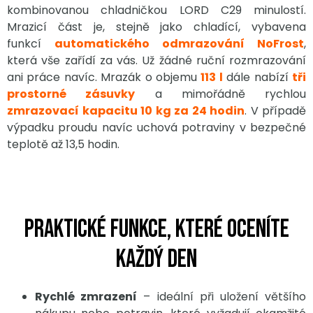
kombinovanou chladničkou LORD C29 minulostí.
Mrazicí část je, stejně jako chladící, vybavena
funkcí
automatického odmrazování NoFrost
,
která vše zařídí za vás. Už žádné ruční rozmrazování
ani práce navíc. Mrazák o objemu
113 l
dále nabízí
tři
prostorné zásuvky
a mimořádně rychlou
zmrazovací kapacitu 10 kg za 24 hodin
. V případě
výpadku proudu navíc uchová potraviny v bezpečné
teplotě až 13,5 hodin.
Praktické funkce, které oceníte
každý den
Rychlé zmrazení
– ideální při uložení většího