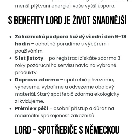
menší plýtvání energie i vaše vyšší úspora.
S benefity LORD je život snadnější
Zákaznická podpora každý všední den 9–18
hodin
– ochotně poradíme s výběrem i
používáním.
5 let jistoty
– po registraci získáte zdarma 3
roky pozáručního servisu navíc na vybrané
produkty.
Doprava zdarma
– spotřebič přivezeme,
vyneseme, vybalíme a odvezeme obalový
materiál. Starý spotřebič zdarma ekologicky
zlikvidujeme.
Prémie v péči
– osobní přístup a důraz na
maximální spokojenost zákazníků.
LORD – spotřebiče s německou