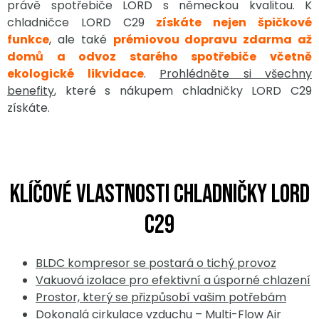
právě spotřebiče LORD s německou kvalitou. K
chladničce LORD C29
získáte nejen špičkové
funkce
, ale také
prémiovou dopravu zdarma až
domů a odvoz starého spotřebiče včetně
ekologické likvidace
.
Prohlédněte si všechny
benefity
, které s nákupem chladničky LORD C29
získáte.
Klíčové vlastnosti chladničky LORD
C29
BLDC kompresor se postará o tichý provoz
Vakuová izolace pro efektivní a úsporné chlazení
Prostor, který se přizpůsobí vašim potřebám
Dokonalá cirkulace vzduchu – Multi-Flow Air