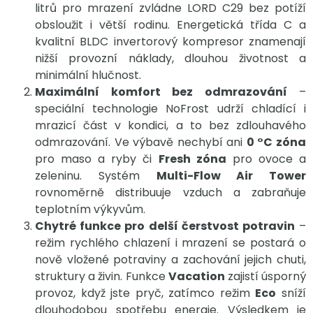
litrů pro mrazení zvládne LORD C29 bez potíží
obsloužit i větší rodinu. Energetická třída C a
kvalitní BLDC invertorový kompresor znamenají
nižší provozní náklady, dlouhou životnost a
minimální hlučnost.
Maximální komfort bez odmrazování
–
speciální technologie NoFrost udrží chladící i
mrazicí část v kondici, a to bez zdlouhavého
odmrazování. Ve výbavě nechybí ani
0 °C zóna
pro maso a ryby či
Fresh zóna
pro ovoce a
zeleninu. Systém
Multi-Flow Air Tower
rovnoměrně distribuuje vzduch a zabraňuje
teplotním výkyvům.
Chytré funkce pro delší čerstvost potravin
–
režim rychlého chlazení i mrazení se postará o
nově vložené potraviny a zachování jejich chuti,
struktury a živin. Funkce
Vacation
zajistí úsporný
provoz, když jste pryč, zatímco režim
Eco
sníží
dlouhodobou spotřebu energie. Výsledkem je