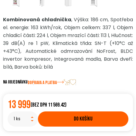
Kombinovaná chladnička
, Výška: 186 cm, Spotřeba
el. energie: 163 kWh/rok, Objem celkem: 337 l, Objem
chladicí části: 224 l, Objem mrazící části: 113 l, Hlučnost:
39 dB(A) re 1 pW, Klimatická třida: SN-T (+10°C až
+43°C), Automatické odmrazování NoFrost, BLDC
invertor kompresor, Integrovaná madla, Barva dveří:
bílá, Barva boků: bílá
Na objednávku
DOPRAVA A PLATBA
13 999
(bez DPH 11 569.42)
DO KOŠÍKU