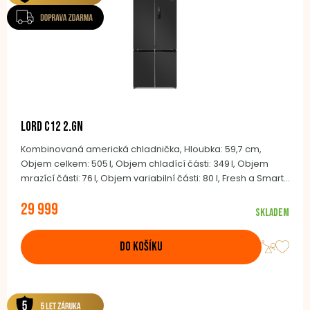
LORD C12 2.GN
Kombinovaná americká chladnička, Hloubka: 59,7 cm,
Objem celkem: 505 l, Objem chladící části: 349 l, Objem
mrazící části: 76 l, Objem variabilní části: 80 l, Fresh a Smart
zóny, Funkce rychlého zchlazení, Funkce rychlého zmrazení,
29 999
Multiairflow Tower, Zvukový alarm otevřených dveří, Funkce
Skladem
Holiday (Dovolená), Dětská pojistka, NoFrost, 190,2 x 90.5 x
59.7 cm
DO KOŠÍKU