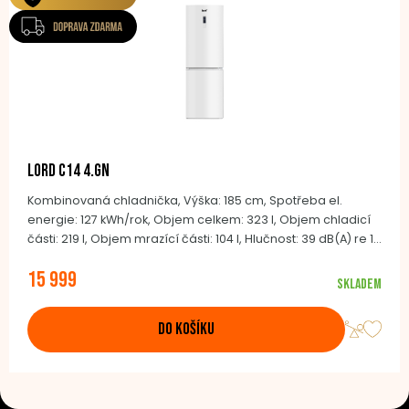
LORD C14 4.GN
Kombinovaná chladnička, Výška: 185 cm, Spotřeba el.
energie: 127 kWh/rok, Objem celkem: 323 l, Objem chladicí
části: 219 l, Objem mrazící části: 104 l, Hlučnost: 39 dB(A) re 1
pW, Klimatická třida: SN-T (+10°C až +43°C), Automatické
15 999
odmrazování NoFrost, BLDC invertor kompresor,
Skladem
Integrovaná madla, Barva dveří: bílá, Barva boků: bílá
DO KOŠÍKU