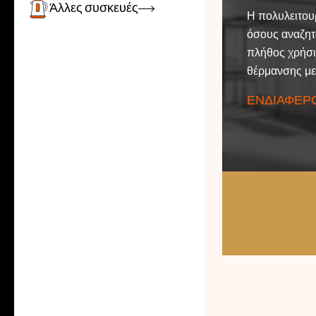
καθυστερήσεις
Zobrazit
Άλλες συσκευές
Η πολυλειτουρ
απόδοση και 
όσους αναζητ
γεύματά σας κ
πλήθος χρήσι
φέρει 2 λίτρα
θέρμανσης με
ΕΝΔΙΑΦΈΡΟ
ΕΝΔΙΑΦΈΡΟ