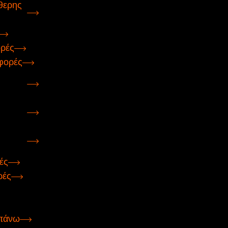
θερης
ορές
φορές
ές
ρές
 πάνω