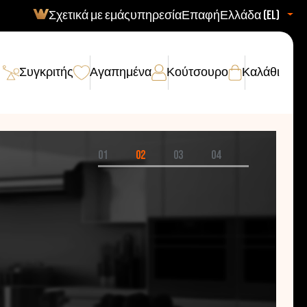
Σχετικά με εμάς
υπηρεσία
Επαφή
Ελλάδα (el)
Συγκριτής
Αγαπημένα
Κούτσουρο
Καλάθι
01
02
03
04