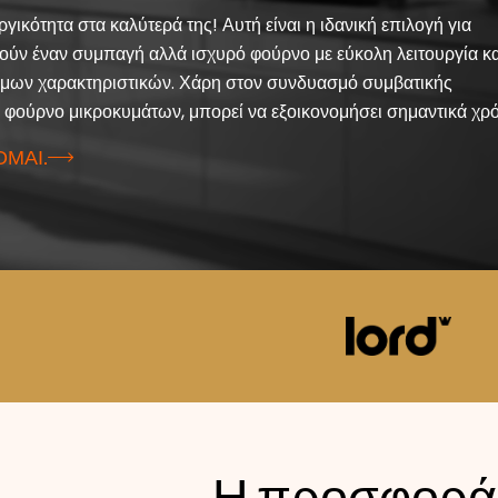
 στο μαγείρεμα. Είναι η πιο δυναμική εστία της αγοράς με υψη
γικότητα στα καλύτερά της! Αυτή είναι η ιδανική επιλογή για
των τεσσάρων ζωνών επαγωγής. Θα μαγειρέψετε γρήγορα τα
ούν έναν συμπαγή αλλά ισχυρό φούρνο με εύκολη λειτουργία κα
αι θα έχετε χρόνο για άλλες δραστηριότητες. Η εστία μπορεί να
μων χαρακτηριστικών. Χάρη στον συνδυασμό συμβατικής
 νερού από 20 βαθμούς σε βρασμό σε μόλις 3,5 λεπτά.
 φούρνο μικροκυμάτων, μπορεί να εξοικονομήσει σημαντικά χρό
ΜΑΙ.
ΜΑΙ.