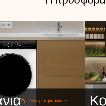
Η προσφορά
νια
Κο
Εμφάνιση κατηγοριών