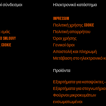
45,4 εκ. x 59,5 εκ. x 56,8 εκ.
οί σύνδεσμοι
Ηλεκτρονικό κατάστημα
v
Impressum
Πολιτική χρήσης cookie
ε εμάς
Πολιτική απορρήτου
od smlouvy
Όροι χρήσης
 cookie
Γενικοί όροι
Αποστολή και πληρωμή
Μετάβαση στο ηλεκτρονικό 
Προϊόντα
Εξαρτήματα για καταψύκτες
Εξαρτήματα για στεγνωτήρια
Φούρνοι μικροκυμάτων
ενσωματωμένοι