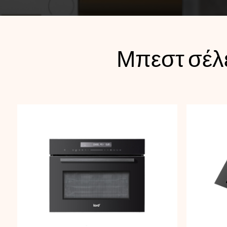
Μπεστ σέλ