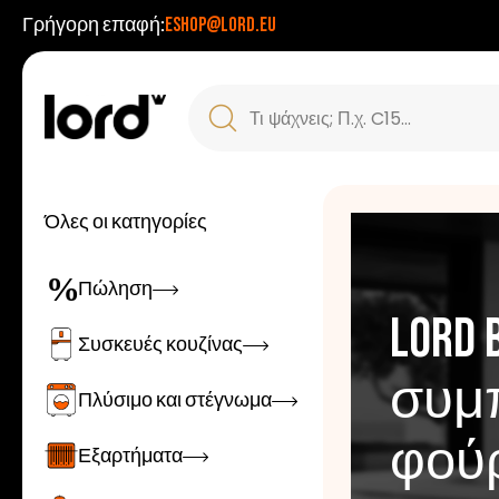
Γρήγορη επαφή:
eshop@lord.eu
Όλες οι κατηγορίες
Zobrazit
Πώληση
LORD
LORD 
Zobrazit
Συσκευές κουζίνας
συμ
εστί
Zobrazit
Πλύσιμο και στέγνωμα
φού
Zobrazit
Εξαρτήματα
Με την ενσωμ