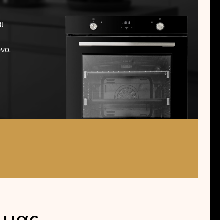
λή
ι
νο.