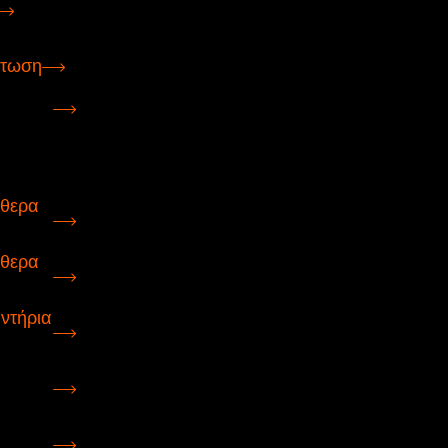
ρτωση
ύθερα
ύθερα
ντήρια