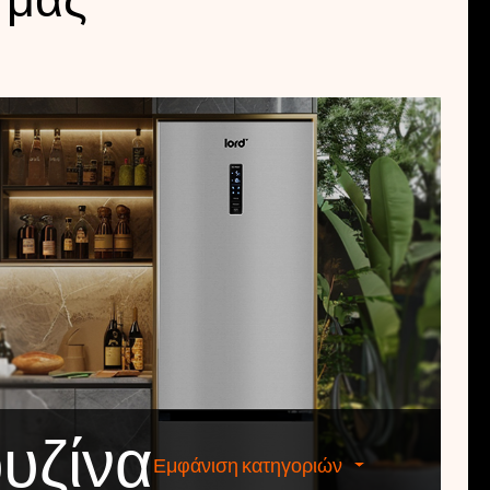
 μας
υζίνα
Εμφάνιση κατηγοριών