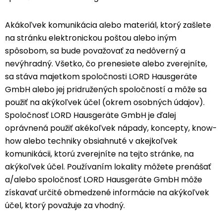
Akákoľvek komunikácia alebo materiál, ktorý zašlete
na stránku elektronickou poštou alebo iným
spôsobom, sa bude považovať za nedôverný a
nevýhradný. Všetko, čo prenesiete alebo zverejníte,
sa stáva majetkom spoločnosti LORD Hausgeräte
GmbH alebo jej pridružených spoločností a môže sa
použiť na akýkoľvek účel (okrem osobných údajov).
Spoločnosť LORD Hausgeräte GmbH je ďalej
oprávnená použiť akékoľvek nápady, koncepty, know-
how alebo techniky obsiahnuté v akejkoľvek
komunikácii, ktorú zverejníte na tejto stránke, na
akýkoľvek účel. Používaním lokality môžete prenášať
a/alebo spoločnosť LORD Hausgeräte GmbH môže
získavať určité obmedzené informácie na akýkoľvek
účel, ktorý považuje za vhodný.