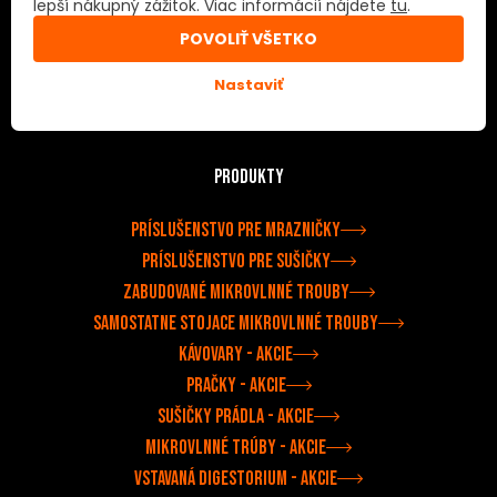
lepší nákupný zážitok. Viac informácií nájdete
tu
.
PODMIENKY POUŽITIA
POVOLIŤ VŠETKO
Všeobecné podmienky
Nastaviť
Doprava a platba
Prejsť do e-shopu
Produkty
Príslušenstvo pre mrazničky
Príslušenstvo pre sušičky
Zabudované mikrovlnné trouby
Samostatne stojace mikrovlnné trouby
Kávovary - akcie
Pračky - akcie
Sušičky prádla - akcie
Mikrovlnné trúby - akcie
Vstavaná digestorium - akcie