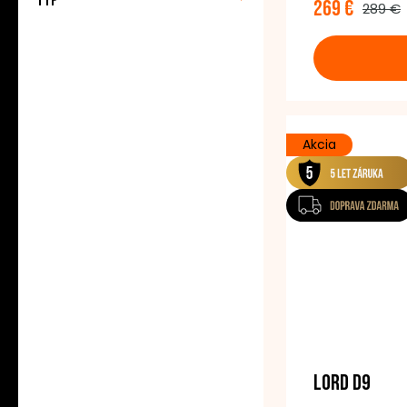
Typ
269 €
289 €
Farba: biela
Akcia
LORD D9