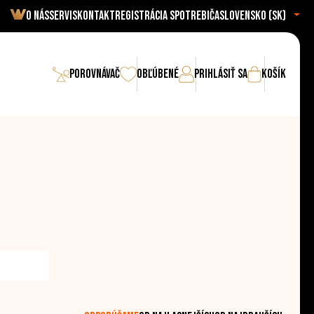
O nás
Servis
Kontakt
Registrácia spotrebiča
Slovensko (sk)
Porovnávač
Obľúbené
Prihlásiť sa
Košík