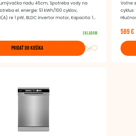
 umývačka riadu 45cm, Spotreba vody na
Voľne 
Spotreba el. energie: 51 kWh/100 cyklov,
cyklus:
B(A) re 1 pW, BLDC invertor motor, Kapacita: 10
Hlučnos
rav v 3 úrovniach, Počet programov: 8,
Kapacit
589 €
váranie dverí, Detská poistka, Spôsob
progra
Skladom
ykové, Nerezový umývací priestor, AquaStop,
osvetle
priesto
PRIDAŤ DO KOŠÍKA