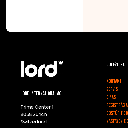
Dôležité o
v
Kontakt
Servis
Lord International AG
O nás
Registrácia
Prime Center 1
Odstúpiť o
8058 Zürich
Nastavenie 
Switzerland