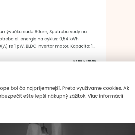
 umývačka riadu 60cm, Spotreba vody na
Spotreba el. energie na cyklus: 0,54 kWh,
B(A) re 1 pW, BLDC invertor motor, Kapacita: 14
rav v 3 úrovniach, Počet programov: 8,
váranie dverí, Vnútorné osvetlenie, Spôsob
Na objednanie
čidlá, Nerezový umývací priestor, AquaStop,
vé dvere/nerezový ovládací panel
PRIDAŤ DO KOŠÍKA
pe bol čo najpríjemnejší. Preto využívame cookies. Ak
ezpečiť ešte lepší nákupný zážitok. Viac informácií