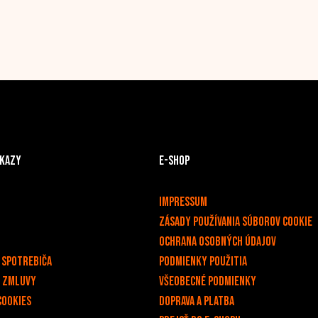
dkazy
E-shop
v
Impressum
Zásady používania súborov cookie
Ochrana osobných údajov
 spotrebiča
PODMIENKY POUŽITIA
d zmluvy
Všeobecné podmienky
cookies
Doprava a platba