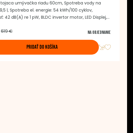
stojaca umývačka riadu 60cm, Spotreba vody na
 9,5 l, Spotreba el. energie: 54 kWh/100 cyklov,
ť: 42 dB(A) re 1 pW, BLDC invertor motor, LED Displej,
a: 14 obedových súprav v 3 úrovniach, Počet
619 €
mov: 8, Automatické otváranie dverí, Vnútorné
Na objednanie
nie, Spôsob ovládania: tlačidlá, Nerezový umývací
r, AquaStop, Farba: biela
PRIDAŤ DO KOŠÍKA