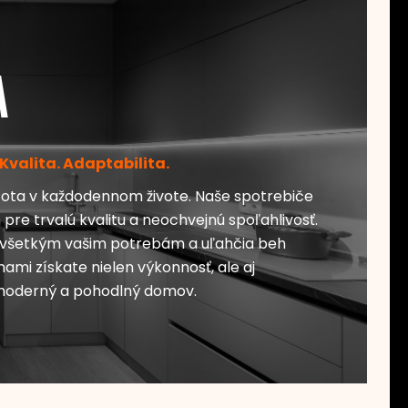
a
 Kvalita. Adaptabilita.
tota v každodennom živote. Naše spotrebiče
re trvalú kvalitu a neochvejnú spoľahlivosť.
a všetkým vašim potrebám a uľahčia beh
ami získate nielen výkonnosť, ale aj
moderný a pohodlný domov.