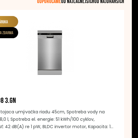
odporúčame
od najlacnejších
od najdrahších
D8 3.GN
stojaca umývačka riadu 45cm, Spotreba vody na
 8,0 l, Spotreba el. energie: 51 kWh/100 cyklov,
ť: 42 dB(A) re 1 pW, BLDC invertor motor, Kapacita: 10
ých súprav v 3 úrovniach, Počet programov: 8,