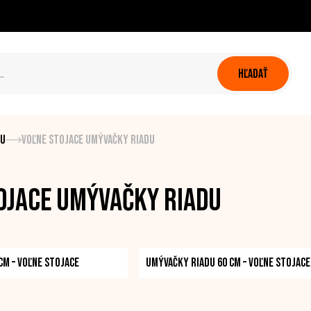
HĽADAŤ
du
Voľne stojace umývačky riadu
ojace umývačky riadu
cm – voľne stojace
Umývačky riadu 60 cm – voľne stojace