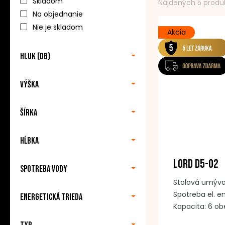
Skladom
Nájdených 5 produ
Na objednanie
Nie je skladom
Akcia
Hluk (db)
Výška
Šírka
Hĺbka
LORD D5-02
Spotreba vody
Stolová umývač
Spotreba el. en
Energetická trieda
Kapacita: 6 o
ovládania: tla