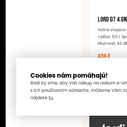
LORD D7 4.GN
Voľne stojaca
cyklus: 9,5 l, 
Hlučnosť: 42 d
obedových súp
639 €
Automatické ot
ovládania: tla
Farba: nerezo
Cookies nám pomáhajú!
Radi by sme, aby Váš nákup na našom e-sho
s ich používaním súhlasíte, môžeme Vám zab
nájdete
tu
.