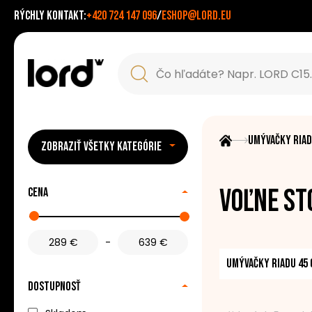
Rýchly kontakt:
+420 724 147 096
/
eshop@lord.eu
Umývačky ria
ZOBRAZIŤ VŠETKY KATEGÓRIE
Voľne st
Cena
-
Umývačky riadu 45 
Dostupnosť