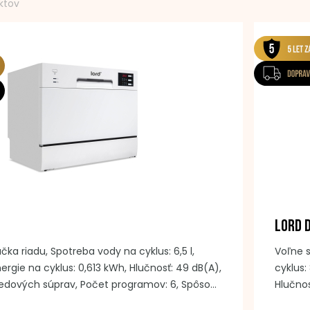
ktov
LORD 
ka riadu, Spotreba vody na cyklus: 6,5 l,
Voľne 
ergie na cyklus: 0,613 kWh, Hlučnosť: 49 dB(A),
cyklus:
bedových súprav, Počet programov: 6, Spôsob
Hlučnos
čidlá, Nerezový umývací priestor, AquaStop,
obedov