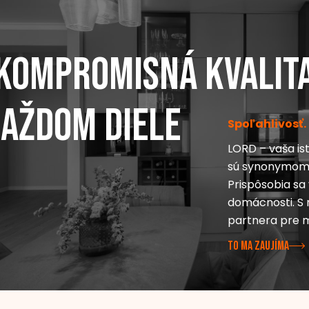
kompromisná kvalit
každom diele
Spoľahlivosť.
LORD – vaša is
sú synonymom p
Prispôsobia s
domácnosti. S n
partnera pre 
TO MA ZAUJÍMA