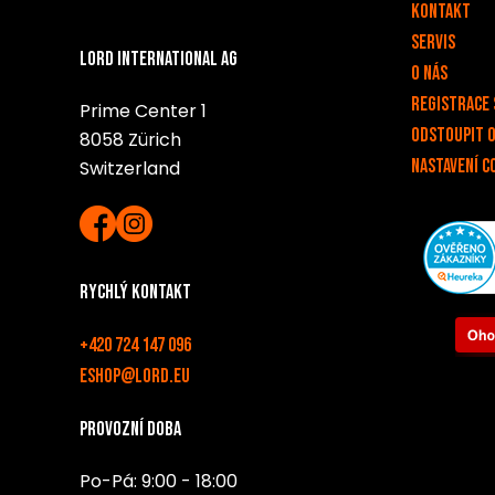
Kontakt
Servis
Lord International AG
O nás
Registrace 
Prime Center 1
Odstoupit 
8058 Zürich
Nastavení c
Switzerland
Rychlý kontakt
+420 724 147 096
eshop@lord.eu
Provozní doba
Po-Pá: 9:00 - 18:00