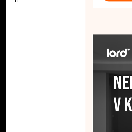
Typ
Ne
v 