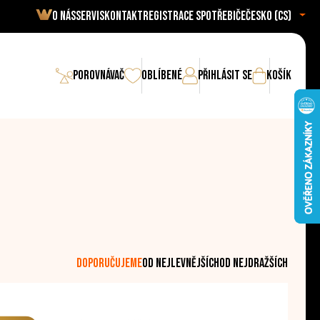
O nás
Servis
Kontakt
Registrace spotřebiče
Česko (cs)
Porovnávač
Oblíbené
Přihlásit se
Košík
doporučujeme
od nejlevnějších
od nejdražších