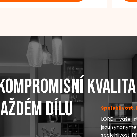
kompromisní kvalita
každém dílu
Spolehlivost. 
LORD – vaše ji
jsou synonymem
spolehlivost. 