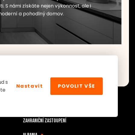
. S námi získáte nejen výkonnost, ale i
moderní a pohodlný domov.
ud s
Nastavit
POVOLIT VŠE
ete
Zahraniční zastoupení