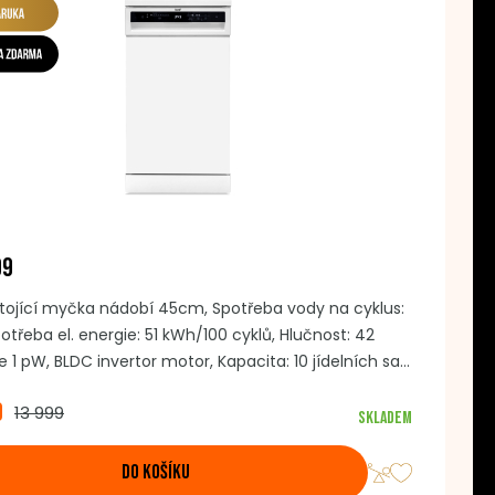
D9
stojící myčka nádobí 45cm, Spotřeba vody na cyklus:
Spotřeba el. energie: 51 kWh/100 cyklů, Hlučnost: 42
e 1 pW, BLDC invertor motor, Kapacita: 10 jídelních sad
ovních, Počet programů: 8, Automatické otevíraní
9
13 999
Dětská pojistka, Způsob ovládání: dotykové, Nerezový
Skladem
ostor, AquaStop, Barva: bílá
DO KOŠÍKU