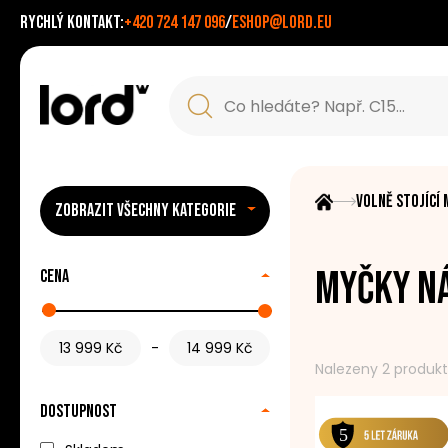
Rychlý kontakt:
+420 724 147 096
/
eshop@lord.eu
Volně stojící
ZOBRAZIT VŠECHNY KATEGORIE
Myčky ná
Cena
-
Nalezeny 2 produk
Dostupnost