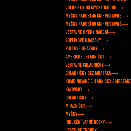
Volně stojící myčky nádobí
Myčky nádobí 45 cm – vestavné
Myčky nádobí 60 cm – vestavné
Vestavné myčky nádobí
Šuplíkové mrazáky
Pultové mrazáky
Americké chladničky
Vestavné chladničky
Chladničky bez mrazáku
Kombinované chladničky s mrazák
Kávovary
Chladničky
Mrazničky
Myčky
Indukční varné desky
Vestavné trouby