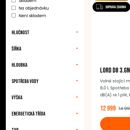
Skladem
Na objednávku
Není skladem
Hlučnost
Šířka
Hloubka
LORD D8 3.GN
Volně stojící 
Spotřeba vody
8,0 l, Spotřeba
dB(A) re 1 pW, 
Výška
ve 3 úrovních,
12 999
14 99
dveří, Dětská p
Energetická třída
mycí prostor, 
ovládací panel