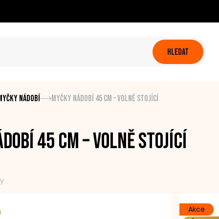
HLEDAT
 myčky nádobí
Myčky nádobí 45 cm – volně stojící
dobí 45 cm – volně stojící
ty
Akce