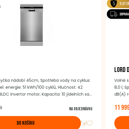
LORD 
myčka nádobí 45cm, Spotřeba vody na cyklus:
Volně 
 el. energie: 51 kWh/100 cyklů, Hlučnost: 42
8,0 l, 
BLDC invertor motor, Kapacita: 10 jídelních sad
dB(A) r
 Počet programů: 8, Automatické otevíraní
ve 3 úr
11 99
9
ojistka, Způsob ovládání: tlačítka, Nerezový
dveří, 
Na objednávku
AquaStop, Barva: nerezové dveře/stříbrný
mycí pr
DO KOŠÍKU