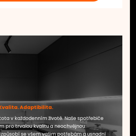
Kvalita. Adaptibilita.
stota v každodenním životě. Naše spotřebiče
 pro trvalou kvalitu a neochvějnou
Přizpůsobí se všem vašim potřebám a usnadní