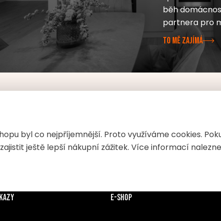
běh domácnosti
partnera pro 
TO MĚ ZAJÍMÁ
pu byl co nejpříjemnější. Proto využíváme cookies. Pok
jistit ještě lepší nákupní zážitek. Více informací nalezn
dkazy
E-shop
v