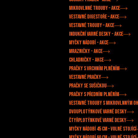
Mikrovlnné trouby –⁠ akce
Vestavné digestoře –⁠⁠ akce
Vestavné trouby –⁠ akce
Indukční varné desky - akce
Myčky nádobí - akce
Mrazničky - akce
Chladničky - akce
Pračky s vrchním plněním
Vestavné pračky
Pračky se sušičkou
Pračky s předním plněním
Vestavné trouby s mikrovlnným o
Dvouplotýnkové varné desky
Čtyřplotýnkové varné desky
Myčky nádobí 45 cm – volně stojící
Myčky nádobí 60 cm – volně stojící